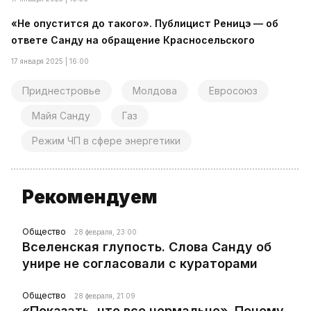
«Не опустится до такого». Публицист Реницэ — об
ответе Санду на обращение Красносельского
17 января 2025 | 16:00
Приднестровье
Молдова
Евросоюз
Майя Санду
Газ
Режим ЧП в сфере энергетики
Рекомендуем
Общество
28 февраля, 23:00
Вселенская глупость. Слова Санду об
унире не согласовали с кураторами
Общество
28 февраля, 21:09
«Показать, что все нормально». Почему