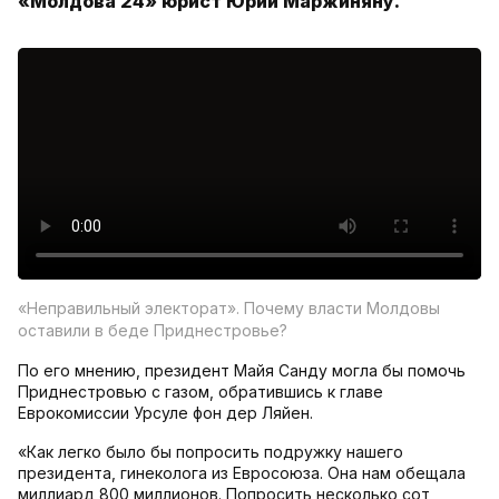
«Молдова 24» юрист Юрий Маржиняну.
«Неправильный электорат». Почему власти Молдовы
оставили в беде Приднестровье?
По его мнению, президент Майя Санду могла бы помочь
Приднестровью с газом, обратившись к главе
Еврокомиссии Урсуле фон дер Ляйен.
«Как легко было бы попросить подружку нашего
президента, гинеколога из Евросоюза. Она нам обещала
миллиард 800 миллионов. Попросить несколько сот