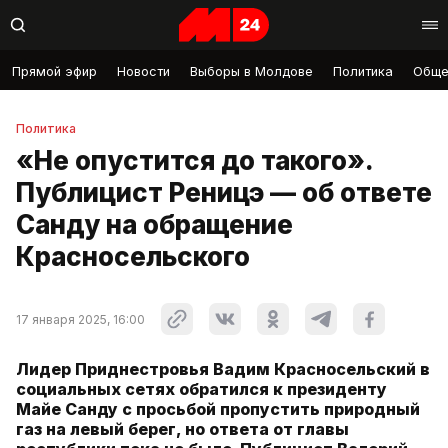
Прямой эфир
Новости
Выборы в Молдове
Политика
Обще
Политика
«Не опустится до такого».
Публицист Реницэ — об ответе
Санду на обращение
Красносельского
17 января 2025, 16:00
Лидер Приднестровья Вадим Красносельский в
социальных сетях обратился к президенту
Майе Санду с просьбой пропустить природный
газ на левый берег, но ответа от главы