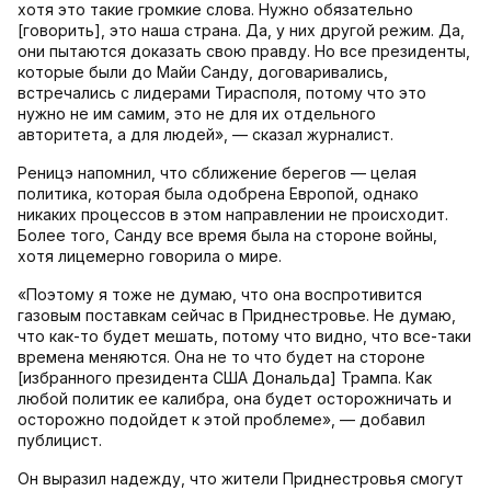
хотя это такие громкие слова. Нужно обязательно
[говорить], это наша страна. Да, у них другой режим. Да,
они пытаются доказать свою правду. Но все президенты,
которые были до Майи Санду, договаривались,
встречались с лидерами Тирасполя, потому что это
нужно не им самим, это не для их отдельного
авторитета, а для людей», — сказал журналист.
Реницэ напомнил, что сближение берегов — целая
политика, которая была одобрена Европой, однако
никаких процессов в этом направлении не происходит.
Более того, Санду все время была на стороне войны,
хотя лицемерно говорила о мире.
«Поэтому я тоже не думаю, что она воспротивится
газовым поставкам сейчас в Приднестровье. Не думаю,
что как-то будет мешать, потому что видно, что все-таки
времена меняются. Она не то что будет на стороне
[избранного президента США Дональда] Трампа. Как
любой политик ее калибра, она будет осторожничать и
осторожно подойдет к этой проблеме», — добавил
публицист.
Он выразил надежду, что жители Приднестровья смогут