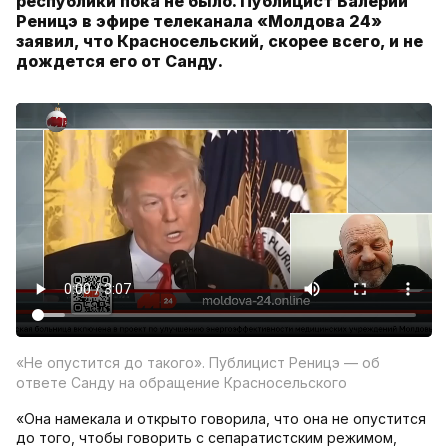
республики пока не было. Публицист Валерий
Реницэ в эфире телеканала «Молдова 24»
заявил, что Красносельский, скорее всего, и не
дождется его от Санду.
«Не опустится до такого». Публицист Реницэ — об
ответе Санду на обращение Красносельского
«Она намекала и открыто говорила, что она не опустится
до того, чтобы говорить с сепаратистским режимом,