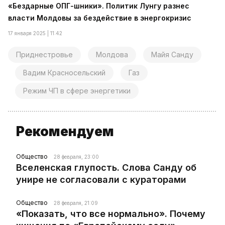
«Бездарные ОПГ-шники». Политик Лунгу разнес
власти Молдовы за бездействие в энергокризис
17 января 2025 | 11:42
Приднестровье
Молдова
Майя Санду
Вадим Красносельский
Газ
Режим ЧП в сфере энергетики
Рекомендуем
Общество
28 февраля, 23:00
Вселенская глупость. Слова Санду об
унире не согласовали с кураторами
Общество
28 февраля, 21:09
«Показать, что все нормально». Почему