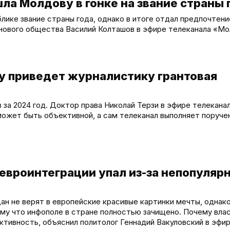
ла Молдову в гонке на звание страны 
лике звание страны года, однако в итоге отдал предпочтени
нового общества Василий Колташов в эфире телеканала «Мо
у приведет журналистику грантовая
в за 2024 год. Доктор права Николай Терзи в эфире телекана
 может быть объективной, а сам телеканал выполняет поруче
евроинтеграции упал из-за непопуляр
ан не верят в европейские красивые картинки мечты, однак
ому что инфополе в стране полностью зачищено. Почему вла
ктивность, объяснил политолог Геннадий Вакуловский в эфи