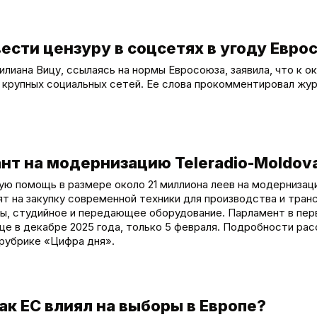
вести цензуру в соцсетях в угоду Евро
иана Вицу, ссылаясь на нормы Евросоюза, заявила, что к о
о крупных социальных сетей. Ее слова прокомментировал жу
ант на модернизацию Teleradio-Moldov
ю помощь в размере около 21 миллиона леев на модернизац
ят на закупку современной техники для производства и тран
ры, студийное и передающее оборудование. Парламент в пе
е в декабре 2025 года, только 5 февраля. Подробности рас
рубрике «Цифра дня».
к ЕС влиял на выборы в Европе?