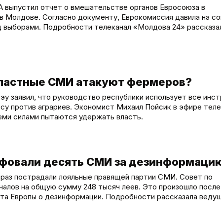
 выпустил отчет о вмешательстве органов Евросоюза в
 в Молдове. Согласно документу, Еврокомиссия давила на со
д выборами. Подробности телеканал «Молдова 24» рассказа
властные СМИ атакуют фермеров?
у заявил, что руководство республики использует все инс
су против аграриев. Экономист Михаил Пойсик в эфире теле
еми силами пытаются удержать власть.
рафовали десять СМИ за дезинформаци
й раз пострадали лояльные правящей партии СМИ. Совет по
алов на общую сумму 248 тысяч леев. Это произошло после
та Европы о дезинформации. Подробности рассказала веду