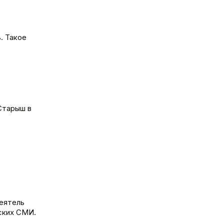
. Такое
Старыш в
деятель
ских СМИ.