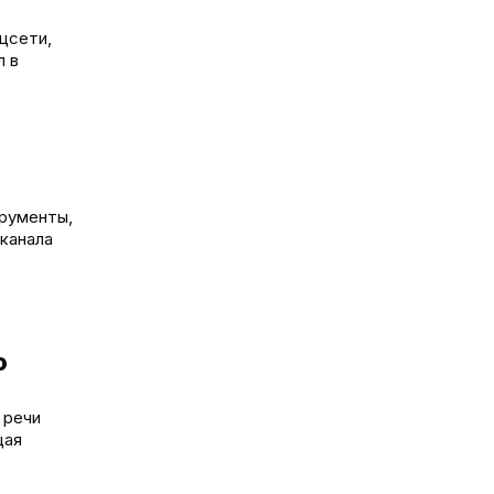
цсети,
л в
трументы,
канала
ю
 речи
щая