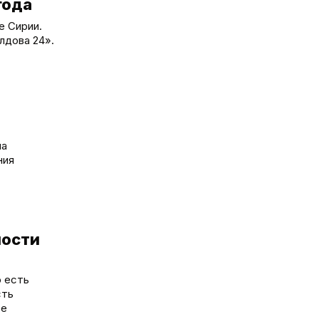
года
е Сирии.
лдова 24».
ла
ния
ности
о есть
сть
ре