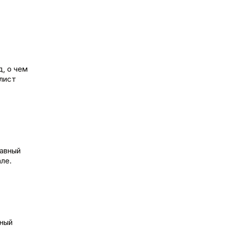
д, о чем
алист
лавный
ле.
нный