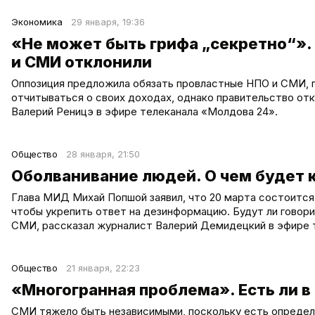
Экономика
29 января, 19:36
«Не может быть грифа „секретно“».
и СМИ отклонили
Оппозиция предложила обязать провластные НПО и СМИ, 
отчитываться о своих доходах, однако правительство отк
Валерий Реницэ в эфире телеканала «Молдова 24».
Общество
28 января, 21:50
Оболванивание людей. О чем будет
Глава МИД Михай Попшой заявил, что 20 марта состоится
чтобы укрепить ответ на дезинформацию. Будут ли говор
СМИ, рассказал журналист Валерий Демидецкий в эфире 
Общество
21 января, 22:23
«Многогранная проблема». Есть ли 
СМИ тяжело быть независимыми, поскольку есть определ