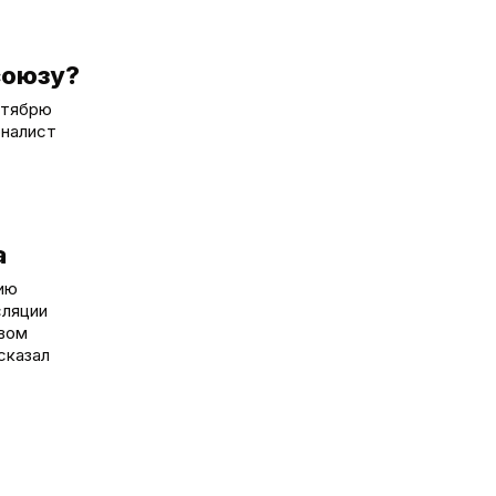
союзу?
ктябрю
рналист
a
ию
сляции
рвом
сказал