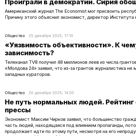
Проиграли в демократии. Сирия обош
Американский журнал The Economist мог присвоить респуб
Причину этого объяснил экономист, директор Института 
Общество
25 декабря 2025, 17:10
«Уязвимость объективности». К чем
зависимость?
Телеканал TV8 получил 48 миллионов леев из числа гранто
«Молдова 24» заявил, что из-за грантов журналистика не
западных кураторов.
Общество
20 декабря 2025, 14:00
Не путь нормальных людей. Рейтинг 
прессы
Экономист Максим Чирков заявил, что большинство гражд
часть людей, находящаяся под влиянием пропаганды, пот
продолжает идти по этому пути, несмотря на его непроду