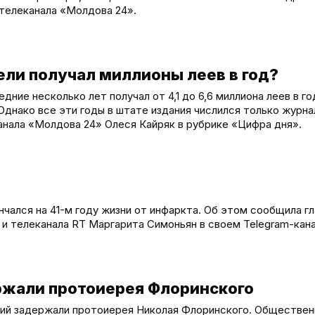
 телеканала «Молдова 24».
ели получал миллионы леев в год?
дние несколько лет получал от 4,1 до 6,6 миллиона леев в го
Однако все эти годы в штате издания числился только журн
нала «Молдова 24» Олеся Кайряк в рубрике «Цифра дня».
чался на 41-м году жизни от инфаркта. Об этом сообщила г
 телеканала RT Маргарита Симоньян в своем Telegram-кана
ержали протоиерея Флоринского
ений задержали протоиерея Николая Флоринского. Обществе