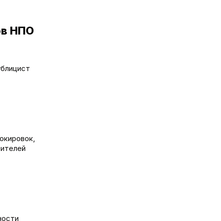
ов НПО
ублицист
окировок,
вителей
ности