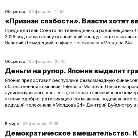
Общество
06 февраля, 14:50
«Признак слабости». Власти хотят в
Председатель Совета по телевидению и радиовещанию Лил
2026 под новую волну ограничений попадут еще нескольк
Валерий Демидецкий в эфире телеканала «Молдова 24».
Общество
05 февраля, 22:45
Деньги на рупор. Япония выделит гр
Япония предоставит республике безвозмездную финансову
общественной компании Teleradio-Moldova. Деньги направ
аудиовизуального контента, включая телевизионные каме
чтении одобрил ратификацию соглашения, подписанного ещ
ведущий телеканала «Молдова 24» Дмитрий Буймистру в 
В мире
05 февраля, 16:35
Демократическое вмешательство. Ка