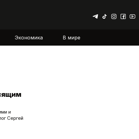
Экономика
В мире
асящим
ими и
лог Сергей