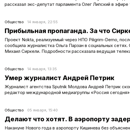
рассказал экс-депутат парламента Олег Липский в эфире
Общество
14 января, 22:55
Прибыльная пропаганда. За что Сирк
Проект Nokta, реализуемый через НПО Piligrim-Demo, после
сообщила журналистка Ольга Парзан в социальных сетях. 
Михаил Сиркели. Подробности рассказала ведущая телека
Общество
14 января, 13:35
Умер журналист Андрей Петрик
Журналист агентства Sputnik Молдова Андрей Петрик скон
редактор международной медиагруппы «Россия сегодня» и
Общество
05 января, 15:40
Делают что хотят. В аэропорту зад
Накануне Нового года в аэропорту Кишинева без объясн