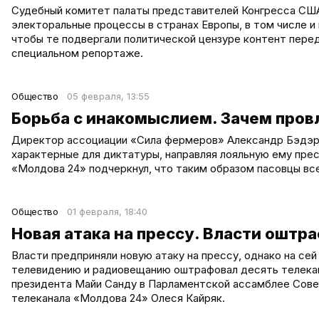
Судебный комитет палаты представителей Конгресса США
электоральные процессы в странах Европы, в том числе и
чтобы те подвергали политической цензуре контент пере
специальном репортаже.
Общество
05 февраля, 13:55
Борьба с инакомыслием. Зачем про
Директор ассоциации «Сила фермеров» Александр Бэдэрэ
характерные для диктатуры, направляя лояльную ему прес
«Молдова 24» подчеркнул, что таким образом пасовцы вс
Общество
01 февраля, 18:40
Новая атака на прессу. Власти ошт
Власти предприняли новую атаку на прессу, однако на се
телевидению и радиовещанию оштрафовал десять телекан
президента Майи Санду в Парламентской ассамблее Сове
телеканала «Молдова 24» Олеся Кайряк.