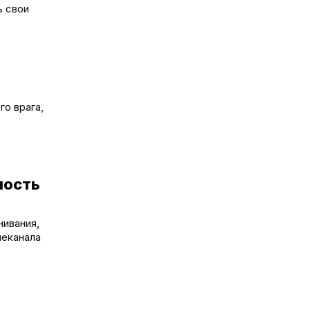
ь свои
о врага,
ность
нивания,
леканала