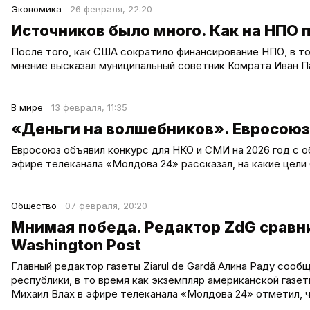
Экономика
26 февраля, 22:20
Источников было много. Как на НПО
После того, как США сократило финансирование НПО, в то
мнение высказал муниципальный советник Комрата Иван П
В мире
13 февраля, 11:35
«Деньги на волшебников». Евросоюз 
Евросоюз объявил конкурс для НКО и СМИ на 2026 год с 
эфире телеканала «Молдова 24» рассказал, на какие цели
Общество
07 февраля, 20:20
Мнимая победа. Редактор ZdG сравни
Washington Post
Главный редактор газеты Ziarul de Gardă Алина Раду сооб
республики, в то время как экземпляр американской газ
Михаил Влах в эфире телеканала «Молдова 24» отметил, 