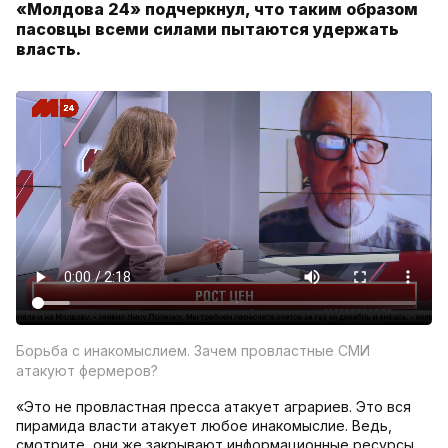
«Молдова 24» подчеркнул, что таким образом
пасовцы всеми силами пытаются удержать
власть.
Борьба с инакомыслием. Зачем провластные СМИ
атакуют фермеров?
«Это не провластная пресса атакует аграриев. Это вся
пирамида власти атакует любое инакомыслие. Ведь,
смотрите, они же закрывают информационные ресурсы,