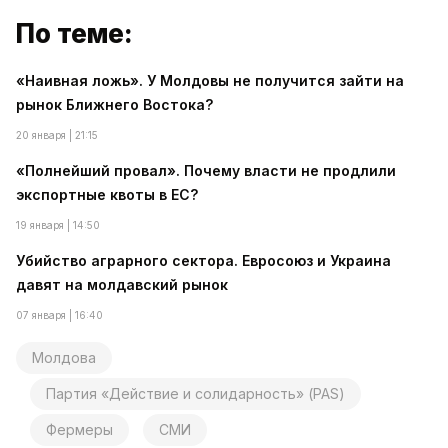
По теме:
«Наивная ложь». У Молдовы не получится зайти на
рынок Ближнего Востока?
20 января | 21:15
«Полнейший провал». Почему власти не продлили
экспортные квоты в ЕС?
19 января | 14:50
Убийство аграрного сектора. Евросоюз и Украина
давят на молдавский рынок
07 января | 16:40
Молдова
Партия «Действие и солидарность» (PAS)
Фермеры
СМИ