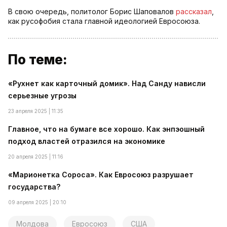
В свою очередь, политолог Борис Шаповалов
рассказал
,
как русофобия стала главной идеологией Евросоюза.
По теме:
«Рухнет как карточный домик». Над Санду нависли
серьезные угрозы
23 апреля 2025 | 11:35
Главное, что на бумаге все хорошо. Как энпэошный
подход властей отразился на экономике
20 апреля 2025 | 11:16
«Марионетка Сороса». Как Евросоюз разрушает
государства?
09 апреля 2025 | 20:10
Молдова
Евросоюз
США