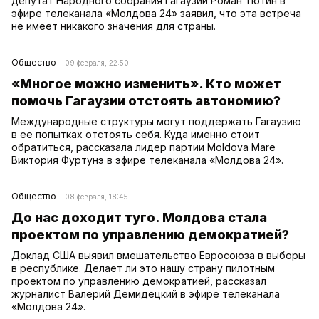
депутат Народного собрания Гагаузии Роман Тютин в
эфире телеканала «Молдова 24» заявил, что эта встреча
не имеет никакого значения для страны.
Общество
09 февраля, 22:50
«Многое можно изменить». Кто может
помочь Гагаузии отстоять автономию?
Международные структуры могут поддержать Гагаузию
в ее попытках отстоять себя. Куда именно стоит
обратиться, рассказала лидер партии Moldova Mare
Виктория Фуртунэ в эфире телеканала «Молдова 24».
Общество
08 февраля, 18:45
До нас доходит туго. Молдова стала
проектом по управлению демократией?
Доклад США выявил вмешательство Евросоюза в выборы
в республике. Делает ли это нашу страну пилотным
проектом по управлению демократией, рассказал
журналист Валерий Демидецкий в эфире телеканала
«Молдова 24».