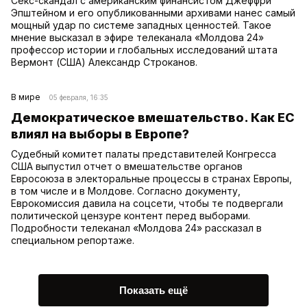
Секс-скандал с американским финансистом Джеффри
Эпштейном и его опубликованными архивами нанес самый
мощный удар по системе западных ценностей. Такое
мнение высказал в эфире телеканала «Молдова 24»
профессор истории и глобальных исследований штата
Вермонт (США) Александр Строканов.
В мире
05 февраля, 16:35
Демократическое вмешательство. Как ЕС
влиял на выборы в Европе?
Судебный комитет палаты представителей Конгресса
США выпустил отчет о вмешательстве органов
Евросоюза в электоральные процессы в странах Европы,
в том числе и в Молдове. Согласно документу,
Еврокомиссия давила на соцсети, чтобы те подвергали
политической цензуре контент перед выборами.
Подробности телеканал «Молдова 24» рассказал в
специальном репортаже.
Показать ещё