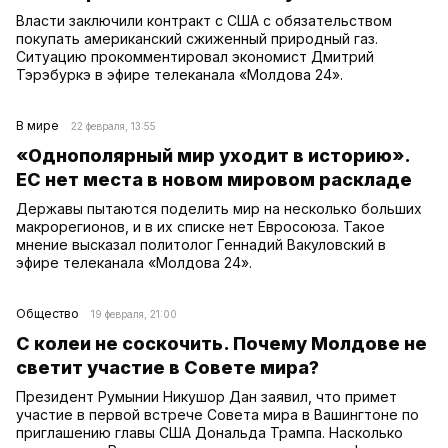
Власти заключили контракт с США с обязательством
покупать американский сжиженный природный газ.
Ситуацию прокомментировал экономист Дмитрий
Тэрэбуркэ в эфире телеканала «Молдова 24».
В мире
22 февраля, 13:55
«Однополярный мир уходит в историю».
ЕС нет места в новом мировом раскладе
Державы пытаются поделить мир на несколько больших
макрорегионов, и в их списке нет Евросоюза. Такое
мнение высказал политолог Геннадий Вакуловский в
эфире телеканала «Молдова 24».
Общество
19 февраля, 21:00
С колеи не соскочить. Почему Молдове не
светит участие в Совете мира?
Президент Румынии Никушор Дан заявил, что примет
участие в первой встрече Совета мира в Вашингтоне по
приглашению главы США Дональда Трампа. Насколько