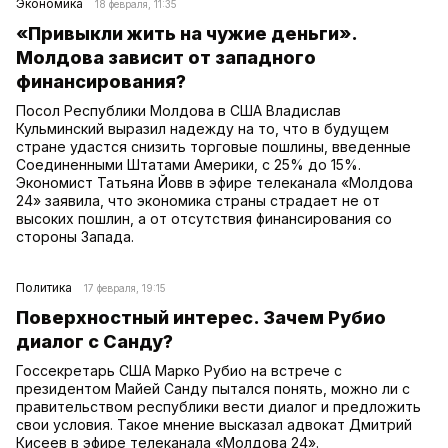
Экономика
18 февраля, 11:35
«Привыкли жить на чужие деньги».
Молдова зависит от западного
финансирования?
Посол Республики Молдова в США Владислав
Кульминский выразил надежду на то, что в будущем
стране удастся снизить торговые пошлины, введенные
Соединенными Штатами Америки, с 25% до 15%.
Экономист Татьяна Йовв в эфире телеканала «Молдова
24» заявила, что экономика страны страдает не от
высоких пошлин, а от отсутствия финансирования со
стороны Запада.
Политика
17 февраля, 19:15
Поверхностный интерес. Зачем Рубио
диалог с Санду?
Госсекретарь США Марко Рубио на встрече с
президентом Майей Санду пытался понять, можно ли с
правительством республики вести диалог и предложить
свои условия. Такое мнение высказал адвокат Дмитрий
Кисеев в эфире телеканала «Молдова 24».