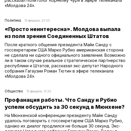
рассказал политолог Корнелиу Чуря в эфире телеканала
«Молдова 24».
Политика
15 февраля, 23:00
«Просто неинтересна». Молдова выпала
из поля зрения Соединенных Штатов
После краткого общения президента Майи Санду с
госсекретарем США Марко Рубио американская сторона
не сделала ни одного официального заявления. Возможно
ли в таком случае реальное стратегическое партнерство
республики и Штатов, рассказал экс-депутат Народного
собрания Гагаузии Роман Тютин в эфире телеканала
«Молдова 24».
Общество
15 февраля, 13:20
Профанация работы. Что Санду и Рубио
успели обсудить за 30 секунд в Мюнхене?
На Мюнхенской конференции президенту Майе Санду
удалось поговорить с госсекретарем США Марко Рубио,
однако их диалог продлился не больше 30 секунд. Экс-