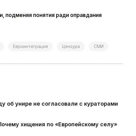
и, подменяя понятия ради оправдания
Евроинтеграция
Цензура
СМИ
ду об унире не согласовали с кураторами
 Почему хищения по «Европейскому селу»