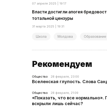
07 апреля 2025 | 19:17
Власти достигли апогея бредовост
тотальной цензуры
31 марта 2025 | 19:31
Школа
Молдова
Образование
Рекомендуем
Общество
28 февраля, 23:00
Вселенская глупость. Слова Сан
Общество
28 февраля, 21:09
«Показать, что все нормально».
вскрыли лишь сейчас?