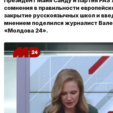
Президент Майя Санду и партия PAS
сомнения в правильности европейско
закрытие русскоязычных школ и вве
мнением поделился журналист Вале
«Молдова 24».