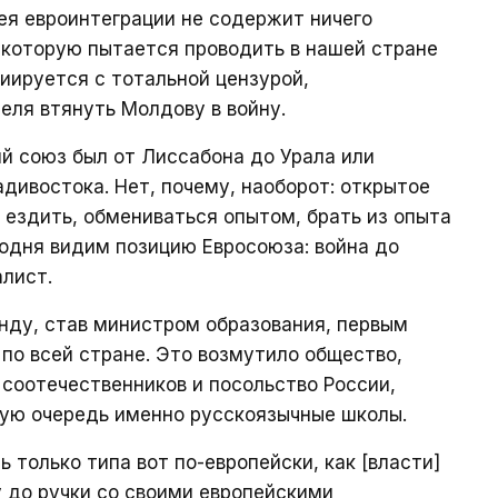
дея евроинтеграции не содержит ничего
, которую пытается проводить в нашей стране
циируется с тотальной цензурой,
еля втянуть Молдову в войну.
ий союз был от Лиссабона до Урала или
адивостока. Нет, почему, наоборот: открытое
 ездить, обмениваться опытом, брать из опыта
годня видим позицию Евросоюза: война до
лист.
нду, став министром образования, первым
по всей стране. Это возмутило общество,
соотечественников и посольство России,
вую очередь именно русскоязычные школы.
только типа вот по-европейски, как [власти]
у до ручки со своими европейскими