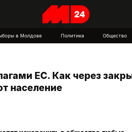
ыборы в Молдове
Политика
Общество
агами ЕС. Как через закр
ют население