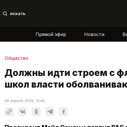
искать
Прямой эфир
Новости
В
Общество
Должны идти строем с фл
школ власти оболванива
08 апреля 2025, 13:40