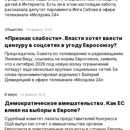
детей в Интернете. Есть ли в этом настоящая забота,
рассказала депутат парламента Инга Сибова в эфире
телеканала «Молдова 24».
Общество
06 февраля, 14:50
«Признак слабости». Власти хотят ввести
цензуру в соцсетях в угоду Евросоюзу?
Председатель Совета по телевидению и радиовещанию
Лилиана Вицу, ссылаясь на нормы Евросоюза, заявила,
что к октябрю 2026 под новую волну ограничений
попадут еще несколько крупных социальных сетей. Ее
слова прокомментировал журналист Валерий
Демидецкий в эфире телеканала «Молдова 24».
В мире
05 февраля, 16:35
Демократическое вмешательство. Как ЕС
влиял на выборы в Европе?
Судебный комитет палаты представителей Конгресса
США выпустил отчет о вмешательстве органов
Евросоюза в электоральные процессы в странах Европы,