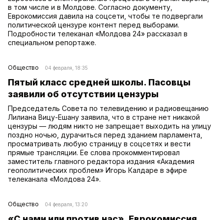
в том числе и в Молдове. Согласно документу,
Еврокомиссия давила на соцсети, чтобы те подвергали
политической цензуре контент перед выборами.
Подробности телеканал «Молдова 24» рассказал в
специальном репортаже.
Общество
04 февраля, 18:35
Пятый класс средней школы. Пасовцы
заявили об отсутствии цензуры
Председатель Совета по телевидению и радиовещанию
Лилиана Вицу-Ешану заявила, что в стране нет никакой
цензуры — людям никто не запрещает выходить на улицу
поздно ночью, дурачиться перед зданием парламента,
просматривать любую страницу в соцсетях и вести
прямые трансляции. Ее слова прокомментировал
заместитель главного редактора издания «Академия
геополитических проблем» Игорь Калдаре в эфире
телеканала «Молдова 24».
Общество
04 февраля, 13:20
«С нами или против нас». Еврокомиссия