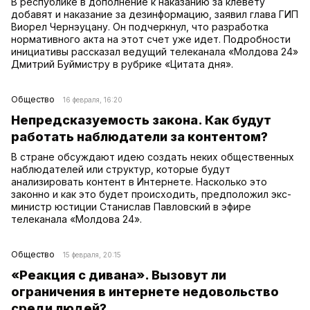
В республике в дополнение к наказанию за клевету
добавят и наказание за дезинформацию, заявил глава ГИП
Виорел Чернэуцану. Он подчеркнул, что разработка
нормативного акта на этот счет уже идет. Подробности
инициативы рассказал ведущий телеканала «Молдова 24»
Дмитрий Буймистру в рубрике «Цитата дня».
Общество
16 февраля, 16:20
Непредсказуемость закона. Как будут
работать наблюдатели за контентом?
В стране обсуждают идею создать неких общественных
наблюдателей или структур, которые будут
анализировать контент в Интернете. Насколько это
законно и как это будет происходить, предположил экс-
министр юстиции Станислав Павловский в эфире
телеканала «Молдова 24».
Общество
15 февраля, 20:15
«Реакция с дивана». Вызовут ли
ограничения в интернете недовольство
среди людей?