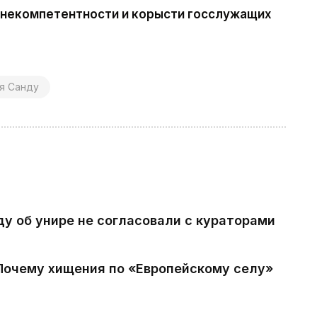
о некомпетентности и корысти госслужащих
я Санду
ду об унире не согласовали с кураторами
 Почему хищения по «Европейскому селу»