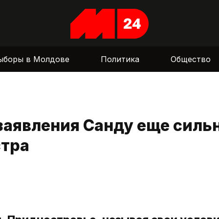
ыборы в Молдове
Политика
Общество
заявления Санду еще силь
стра