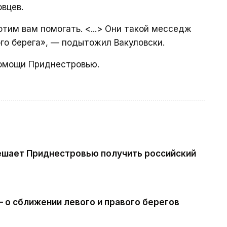
вцев.
отим вам помогать. <...> Они такой месседж
го берега», — подытожил Вакуловски.
омощи Приднестровью.
ешает Приднестровью получить российский
 о сближении левого и правого берегов