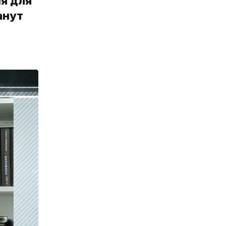
я для
анут