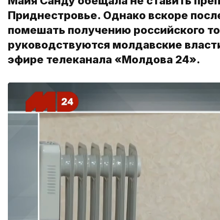
Майя Санду обещала не ставить препя
Приднестровье. Однако вскоре после
помешать получению российского то
руководствуются молдавские власти
эфире телеканала «Молдова 24».