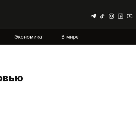
Экономика
В мире
овью