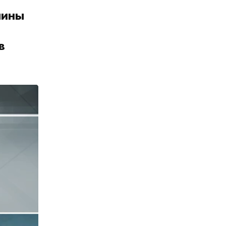
чины
в