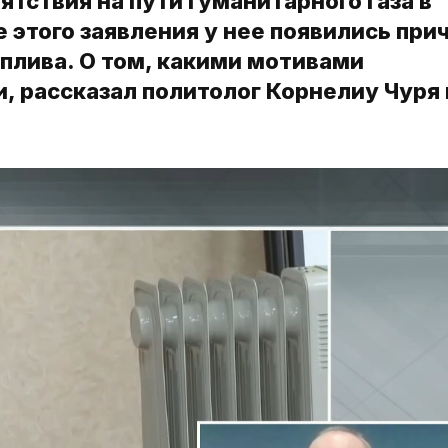
тствия на пути гуманитарного газа в
 этого заявления у нее появились при
плива. О том, какими мотивами
, рассказал политолог Корнелиу Чуря 