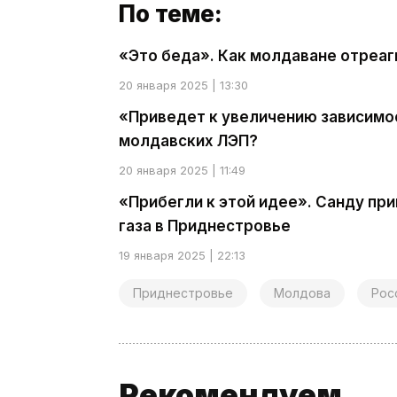
По теме:
«Это беда». Как молдаване отреаг
20 января 2025 | 13:30
«Приведет к увеличению зависимос
молдавских ЛЭП?
20 января 2025 | 11:49
«Прибегли к этой идее». Санду пр
газа в Приднестровье
19 января 2025 | 22:13
Приднестровье
Молдова
Рос
Рекомендуем