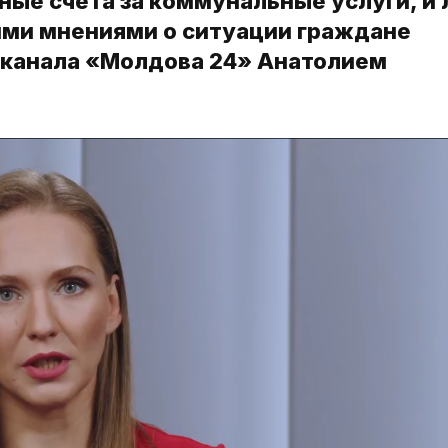
ые счета за коммунальные услуги, и
оими мнениями о ситуации граждане
еканала «Молдова 24» Анатолием