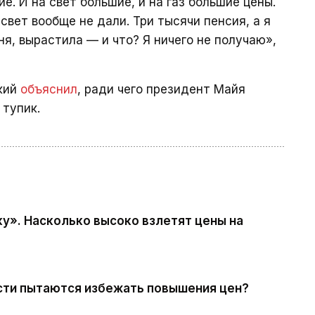
е. И на свет большие, и на газ большие цены.
вет вообще не дали. Три тысячи пенсия, а я
ня, вырастила — и что? Я ничего не получаю»,
ский
объяснил
, ради чего президент Майя
 тупик.
ку». Насколько высоко взлетят цены на
асти пытаются избежать повышения цен?