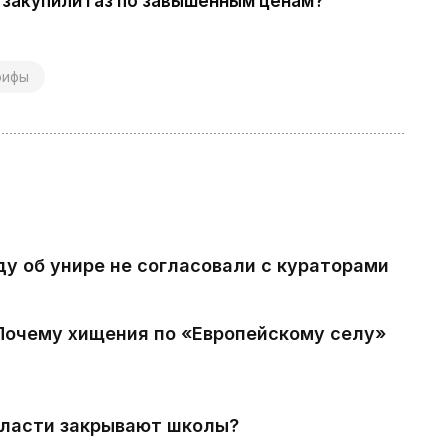
 закупили газ по завышенным ценам?
рифы
ду об унире не согласовали с кураторами
 Почему хищения по «Европейскому селу»
власти закрывают школы?