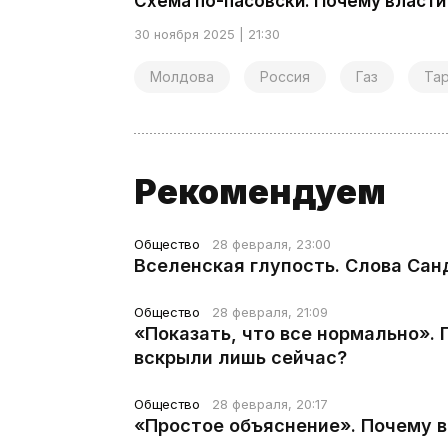
Схема по-пасовски. Почему власти
30 ноября 2025 | 21:30
Молдова
Россия
Газ
Та
Рекомендуем
Общество
28 февраля, 23:00
Вселенская глупость. Слова Сан
Общество
28 февраля, 21:09
«Показать, что все нормально».
вскрыли лишь сейчас?
Общество
28 февраля, 20:17
«Простое объяснение». Почему 