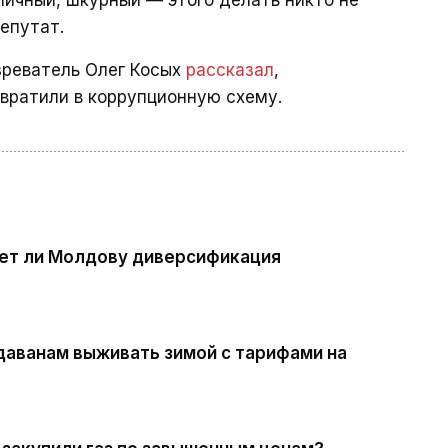
личный, шкурный — этого делать никто не
депутат.
зреватель Олег Косых
рассказал
,
евратили в коррупционную схему.
дет ли Молдову диверсификация
даванам выживать зимой с тарифами на