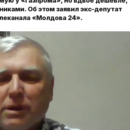
ямую у «Газпрома», но вдвое дешевле,
никами. Об этом заявил экс-депутат
елеканала «Молдова 24».