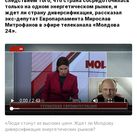
следствием того, что страна сосредоточилась
только на одном энергетическом рынке, и
ждет ли страну диверсификация, рассказал
экс-депутат Европарламента Мирослав
Митрофанов в эфире телеканала «Молдова
24».
«Люди стонут из высоких цен». Ждет ли Молдову
диверсификация энергетических рынков?