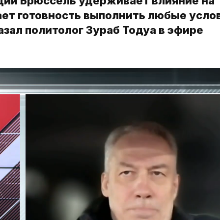
ции Брюссель удерживает влияние на
ает готовность выполнить любые усло
азал политолог Зураб Тодуа в эфире