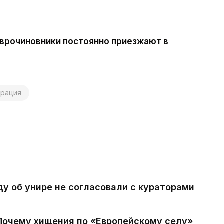
 еврочиновники постоянно приезжают в
грация
ду об унире не согласовали с кураторами
 Почему хищения по «Европейскому селу»