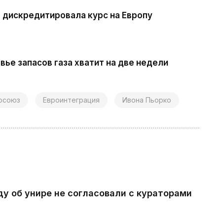
S дискредитировала курс на Европу
вье запасов газа хватит на две недели
осоюз
Евроинтеграция
Ивона Пьорко
ду об унире не согласовали с кураторами