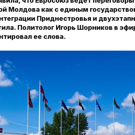
явила, что Евросоюз ведет переговоры
ой Молдова как с единым государство
интеграции Приднестровья и двухэтапн
ила. Политолог Игорь Шорников в эфи
тировал ее слова.