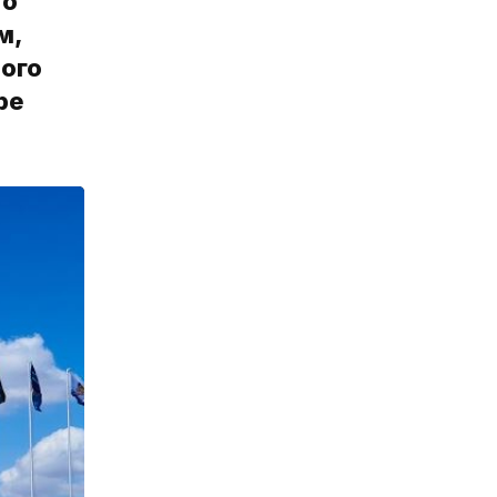
 о
м,
ого
ре