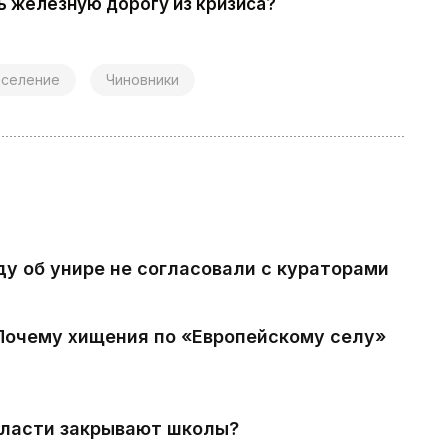
ть железную дорогу из кризиса?
аселение
Чиновники
ду об унире не согласовали с кураторами
 Почему хищения по «Европейскому селу»
власти закрывают школы?