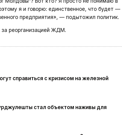
г Молдовы“? Вот кто? Я просто не понимаю в
Поэтому я и говорю: единственное, что будет —
венного предприятия», — подытожил политик.
я за реорганизацией ЖДМ.
могут справиться с кризисом на железной
журджулешты стал объектом наживы для