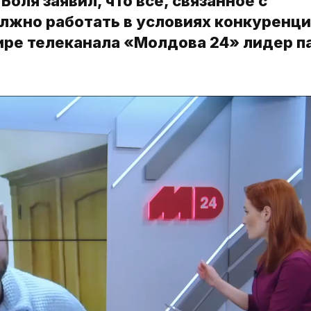
ля заявил, что все, связанное с
лжно работать в условиях конкуренци
эфире телеканала «Молдова 24» лидер п