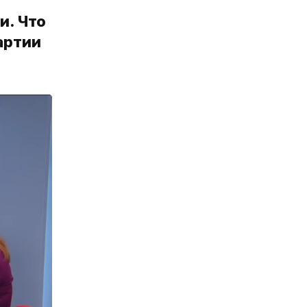
и. Что
артии