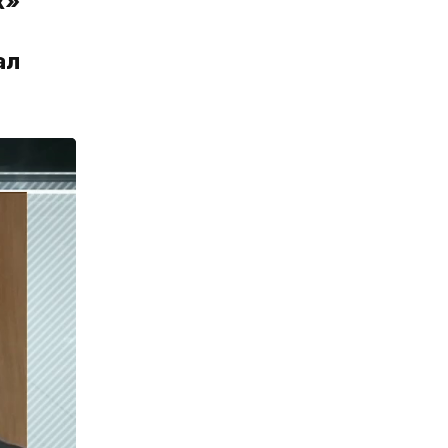
х»
ал