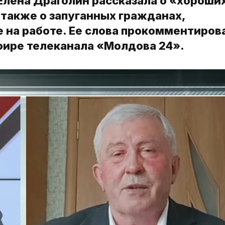
лена Драголин рассказала о «хороши
 также о запуганных гражданах,
 на работе. Ее слова прокомментиров
фире телеканала «Молдова 24».