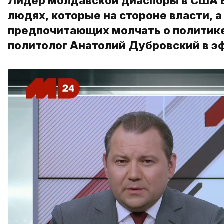
Лидер молдавской диаспоры в США Е
людях, которые на стороне власти, а
предпочитающих молчать о политике
политолог Анатолий Дубровский в э