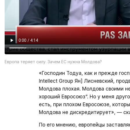
Европа теряет силу. Зачем ЕС нужна Молдова?
«Господин Тодуа, как и прежде гос
Intellect Group Ян] Лисневский, про
Молдова плохая. Молдова своими 
хороший Евросоюз“. Но у меня друго
есть, при плохом Евросоюзе, которы
Молдова не дискредитирует», — ска
По его мнению, европейцы заставл