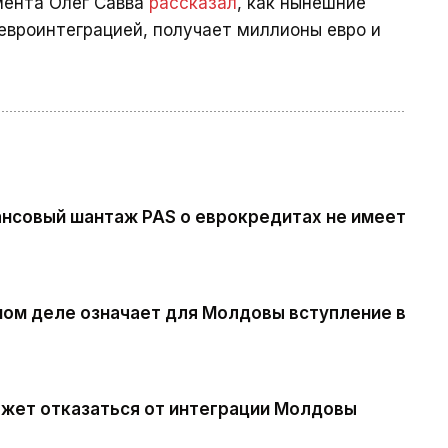
мента Олег Савва
рассказал
, как нынешние
евроинтеграцией, получает миллионы евро и
ансовый шантаж PAS о еврокредитах не имеет
мом деле означает для Молдовы вступление в
ожет отказаться от интеграции Молдовы