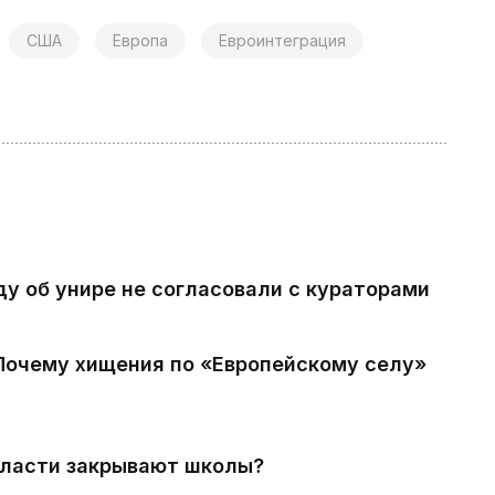
США
Европа
Евроинтеграция
ду об унире не согласовали с кураторами
 Почему хищения по «Европейскому селу»
власти закрывают школы?