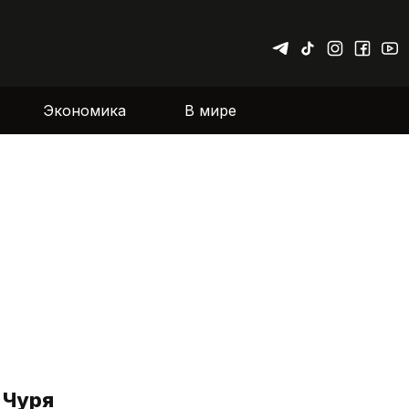
Экономика
В мире
 Чуря