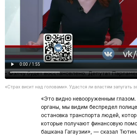
«Страх висит над головами». Удастся ли властям запугать 
«Это видно невооруженным глазом.
органы, мы видим беспредел полице
остановка транспорта людей, котор
которые получают финансовую помо
башкана Гагаузии», — сказал Тютин