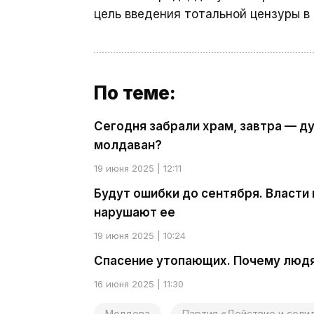
цель введения тотальной цензуры в
По теме:
Сегодня забрали храм, завтра — д
молдаван?
19 июня 2025 | 12:11
Будут ошибки до сентября. Власти 
нарушают ее
19 июня 2025 | 10:24
Спасение утопающих. Почему людя
16 июня 2025 | 11:30
Молдова
Партия «Действие и соли