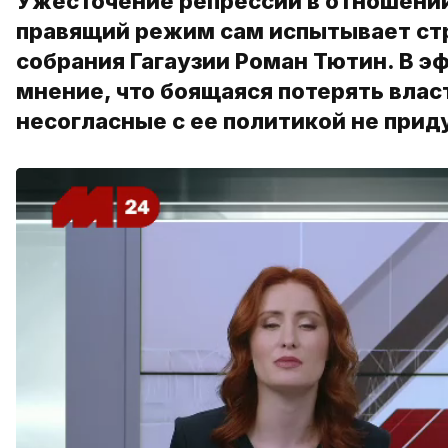
Ужесточение репрессий в отношении
правящий режим сам испытывает стр
собрания Гагаузии Роман Тютин. В э
мнение, что боящаяся потерять власт
несогласные с ее политикой не прид