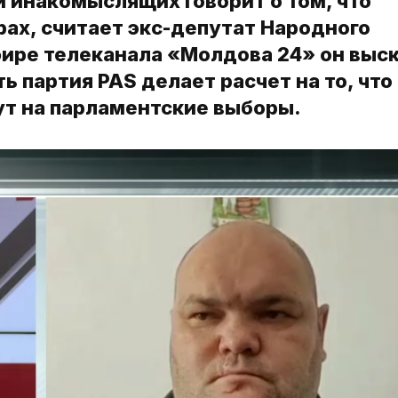
 инакомыслящих говорит о том, что
ах, считает экс-депутат Народного
фире телеканала «Молдова 24» он выс
ь партия PAS делает расчет на то, что
ут на парламентские выборы.