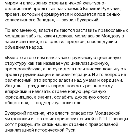
миром и вписывания страны в чужой культурно-
религиозный проект так называемой Великой Румынии,
проект, который формируется и создается под сенью
коллективного Запада», — заявил Букарский.
По его мнению, власти пытаются заставить православных
молдаван забыть, какая церковь молилась за Молдову в
часы испытаний, кто крестил предков, спасал души и
объединял народ.
«Вместо этого нам навязывают румынскую церковную
структуру как так называемую цивилизационную,
проевропейскую, а по сути дела политически лояльную к
проекту румынизации и евроинтеграции. И это вопрос не
религиозный, это вопрос власти над умами и сердцами.
Их цель — разделить народ, посеять рознь между
епархиями и навязать стране новую церковную
юрисдикцию, а значит, ослабить духовную опору
общества», — подчеркнул политолог.
Букарский пояснил, что власти опасаются Молдавской
митрополии из-за ее исторических связей с РПЦ. Пасовцы
хотят разрушить связь нашей страны с православной
цивилизацией исторической Руси.