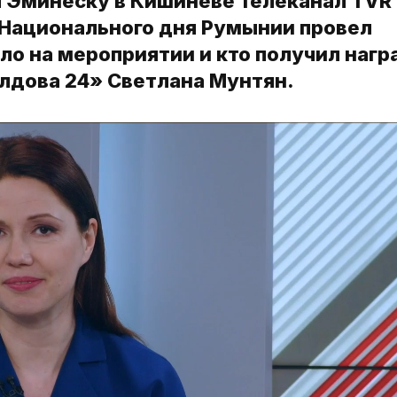
 Эминеску в Кишиневе телеканал TVR
и Национального дня Румынии провел
о на мероприятии и кто получил нагр
лдова 24» Светлана Мунтян.