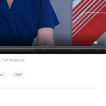
д TVR Moldova?
ие
СМИ