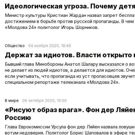
Идеологическая угроза. Почему дет
Министр культуры Кристиан Жардан назвал запрет беспла
достижением в борьбе против русской пропаганды. В чем
«Молдова 24» политолог Игорь Шорников.
Общество
04 ноября 2025, 18:48
Держат за идиотов. Власти открыто
Бывший глава Минобороны Анатол Шалару высказался о во
не делает из людей идиотов, а делается для идиотов. Оч
если учитывать, что пропаганда из уст пропасовцев звучи
специальном репортаже телеканала «Молдова 24».
В мире
09 октября 2025, 10:00
«Рисуют образ врага». Фон дер Ляйе
Россию
Глава Еврокомиссии Урсула фон дер Ляйен назвала ловушк
вотум недоверия. Политолог Борис Шаповалов в эфире те