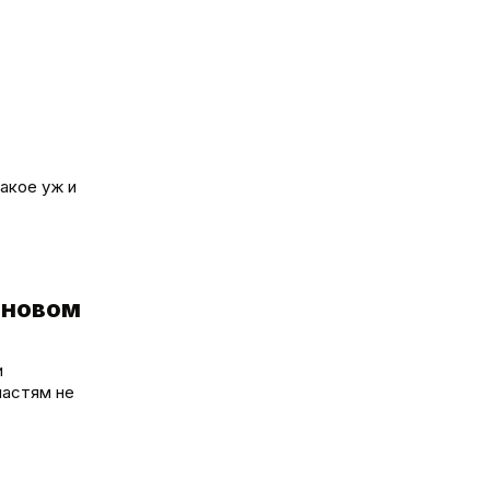
акое уж и
 новом
и
ластям не