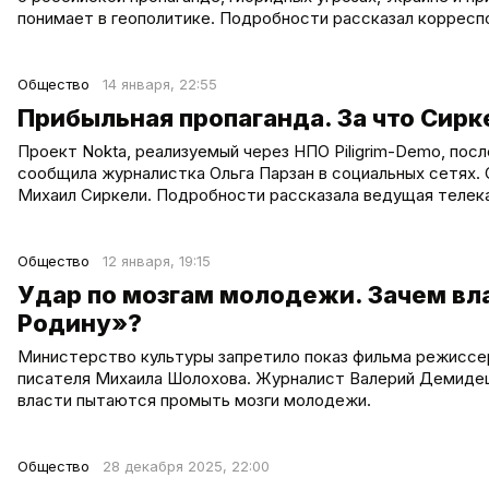
понимает в геополитике. Подробности рассказал корресп
Общество
14 января, 22:55
Прибыльная пропаганда. За что Сирк
Проект Nokta, реализуемый через НПО Piligrim-Demo, после
сообщила журналистка Ольга Парзан в социальных сетях. 
Михаил Сиркели. Подробности рассказала ведущая телека
Общество
12 января, 19:15
Удар по мозгам молодежи. Зачем вл
Родину»?
Министерство культуры запретило показ фильма режиссер
писателя Михаила Шолохова. Журналист Валерий Демидецк
власти пытаются промыть мозги молодежи.
Общество
28 декабря 2025, 22:00