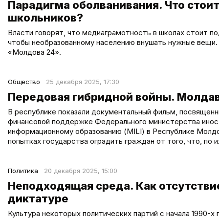
Парадигма оболванивания. Что стои
школьников?
Власти говорят, что медиаграмотность в школах стоит по
чтобы необразованному населению внушать нужные вещи. 
«Молдова 24».
Общество
25 декабря 2025, 17:30
Передовая гибридной войны. Молда
В республике показали документальный фильм, посвященн
финансовой поддержке Федерального министерства иност
информационному образованию (MILI) в Республике Молд
попытках государства оградить граждан от того, что, по 
Политика
20 декабря 2025, 15:00
Неподходящая среда. Как отсутстви
диктатуре
Культура некоторых политических партий с начала 1990-х