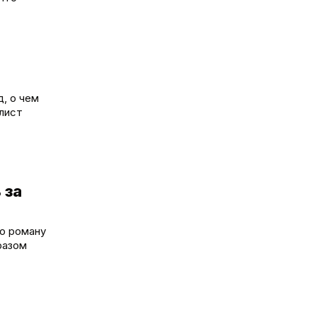
д, о чем
алист
 за
по роману
разом