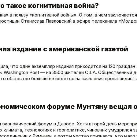
о такое когнитивная война?
на» в пользу «когнитивной войны». О том, в чем заключается
 юстиции Станислав Павловский в эфире телеканала «Молдов
ла издание с американской газетой
щила, что один экземпляр издания приходится на 120 граждан
еты Washington Post — на 3500 жителей США. Общественный 
что общество больше не ведется на заявления пропагандист
экономическом форуме Мунтяну вещал 
 экономический форум в Давосе. Хотя второй день меропр
 климата, технологиях и геополитике, чиновник умудрился з
рисоединении к Румынии, а потом честно признался, что мало