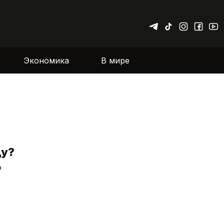
Экономика
В мире
ду?
ю