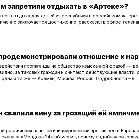
ям запретили отдыхать в «Артеке»?
тного отдыха для детей из республики в российском лагере
 именно заключается достижение, рассказал в эфире телека
 продемонстрировали отношение к на
здействии пропаганды на общество изысканной фразой — де
евидно, за таковых граждан и считают действующие власти, 
т одна и та же — Кремль, Москва, Россия. Подробности – в
н свалила вину за грозящий ей импичм
ой российских властей инициированный против нее в Европа
леканала «Молдова 24» объяснил, почему подобная риторик