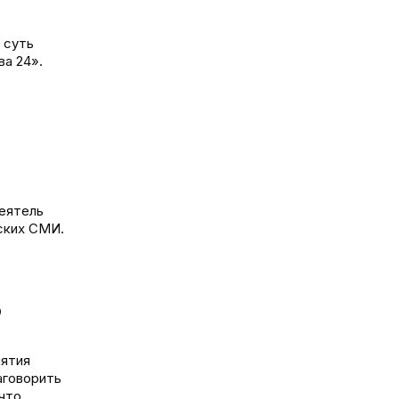
 суть
а 24».
деятель
ских СМИ.
о
иятия
аговорить
 что