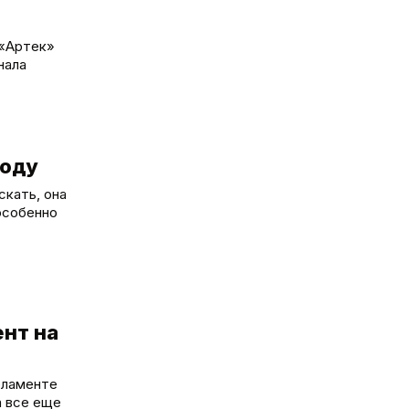
 «Артек»
нала
роду
скать, она
особенно
ент на
рламенте
а все еще