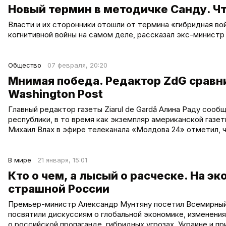
Новый термин в методичке Санду. Чт
Власти и их сторонники отошли от термина «гибридная вой
когнитивной войны на самом деле, рассказал экс-министр
Общество
07 февраля, 20:20
Мнимая победа. Редактор ZdG сравни
Washington Post
Главный редактор газеты Ziarul de Gardă Алина Раду сооб
республики, в то время как экземпляр американской газ
Михаил Влах в эфире телеканала «Молдова 24» отметил, 
В мире
21 января, 15:01
Кто о чем, а лысый о расческе. На 
страшной России
Премьер-министр Александр Мунтяну посетил Всемирный
посвятили дискуссиям о глобальной экономике, изменениях
о российской пропаганде, гибридных угрозах, Украине и п