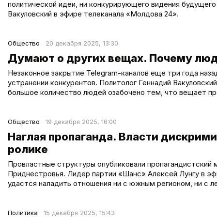
политической идеи, ни конкурирующего видения будущего
Вакуловский в эфире телеканала «Молдова 24».
Общество
20 декабря 2025, 13:30
Думают о других вещах. Почему люд
Незаконное закрытие Telegram-каналов еще три года назад
устранении конкурентов. Политолог Геннадий Вакуловский 
большое количество людей озабочено тем, что вещает пр
Общество
19 декабря 2025, 16:00
Наглая пропаганда. Власти дискрим
ролике
Провластные структуры опубликовали пропагандистский м
Приднестровья. Лидер партии «Шанс» Алексей Лунгу в эф
удастся наладить отношения ни с южным регионом, ни с 
Политика
15 декабря 2025, 15:43