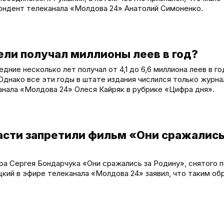
ондент телеканала «Молдова 24» Анатолий Симоненко.
ели получал миллионы леев в год?
дние несколько лет получал от 4,1 до 6,6 миллиона леев в го
Однако все эти годы в штате издания числился только журн
нала «Молдова 24» Олеся Кайряк в рубрике «Цифра дня».
асти запретили фильм «Они сражались
а Сергея Бондарчука «Они сражались за Родину», снятого 
ий в эфире телеканала «Молдова 24» заявил, что таким об