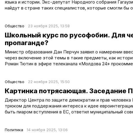
языка и истории. Экс-депутат Народного собрания Гагауз
найдут в стране таких специалистов, которые смогли бы
Общество
23 ноября 2025, 13:58
Школьный курс по русофобии. Для че
пропаганде?
Министр образования Дан Перчун заявил о намерении вве
через включение этой темы в такие предметы, как истори
Роман Тютин в эфире телеканала «Молдова 24» прокомме
Общество
22 ноября 2025, 15:50
Картинка потрясающая. Заседание П
Директор Центра по защите демократии и прав человека 
трюком для поддержания интереса к идее евроинтеграции
быть пиаром вступления в ЕС, ответил муниципальный сов
Политика
14 ноября 2025, 13:06