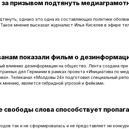
т за призывом подтянуть медиаграмот
дтянуть, однако это одна из составляющих политики оболва
Такое мнение высказал журналист Илья Киселев в эфире те
ванам показали фильм о дезинформац
ый влиянию дезинформации на общество. Лента создана при
ранных дел Германии в рамках проекта «Инициатива по мед
ова». Телеканал «Молдовы 24» подготовил специальный реп
их мнению, является гибридной угрозой и фейками.
е свободы слова способствует пропаг
 годов так и не сформировалась и не представляет ни конку