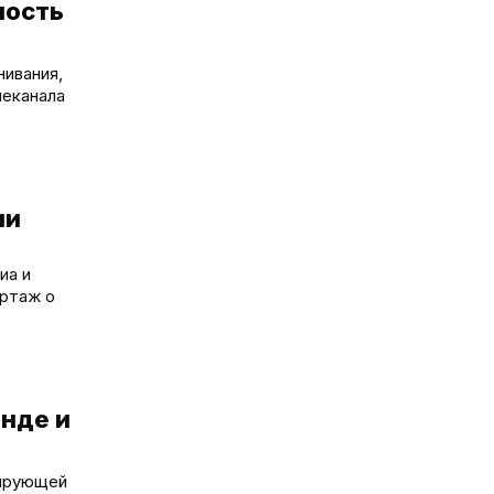
ность
нивания,
леканала
ии
иа и
ортаж о
анде и
рирующей