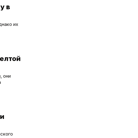
у в
днако их
елтой
, они
а
 и
нского