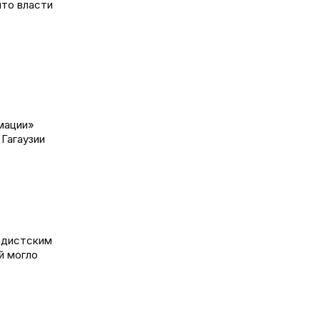
что власти
мации»
Гагаузии
андистским
й могло