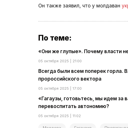
Он также заявил, что у молдаван
ук
По теме:
«Они же глупые». Почему власти н
05 октября 2025 | 21:00
Всегда были всем поперек горла. В
пророссийского вектора
05 октября 2025 | 17:00
«Гагаузы, готовьтесь, мы идем за 
перевоспитать автономию?
05 октября 2025 | 11:02
Молдова
Гагаузия
Пропаганд