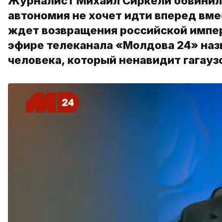
Журналист Михаил Сиркели обвинил Г
автономия не хочет идти вперед вме
ждет возвращения российской импе
эфире телеканала «Молдова 24» наз
человека, который ненавидит гагауз