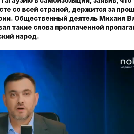
агаузию в самоизоляции, заявив, что
сте со всей страной, держится за про
рии. Общественный деятель Михаил Вл
вал такие слова проплаченной пропаг
ский народ.