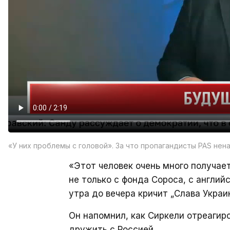
«У них проблемы с головой». За что пропагандисты PAS нен
«Этот человек очень много получает
не только с фонда Сороса, с английс
утра до вечера кричит „Слава Украи
Он напомнил, как Сиркели отреагиро
дружить с Россией.