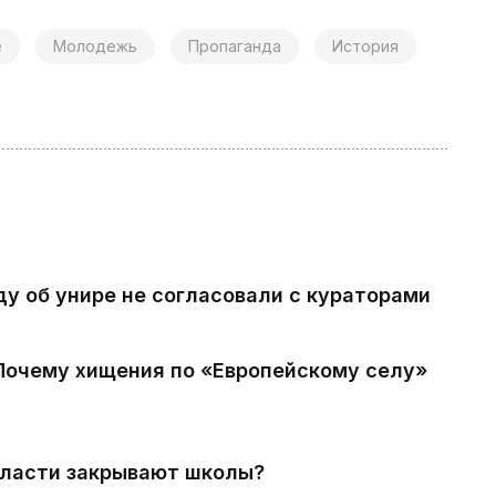
е
Молодежь
Пропаганда
История
ду об унире не согласовали с кураторами
 Почему хищения по «Европейскому селу»
власти закрывают школы?