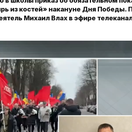
 в школы приказ об обязательном пок
рь из костей» накануне Дня Победы. 
ятель Михаил Влах в эфире телекана