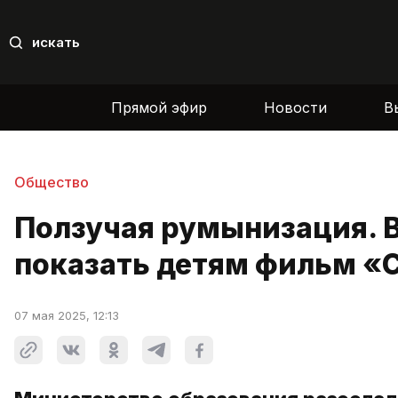
искать
Прямой эфир
Новости
В
Общество
Ползучая румынизация. 
показать детям фильм «С
07 мая 2025, 12:13