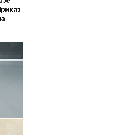
азе
Приказ
ла