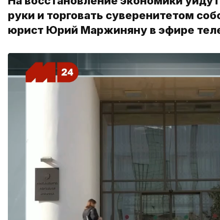
На восстановление экономики уйдут 
руки и торговать суверенитетом со
юрист Юрий Маржиняну в эфире тел