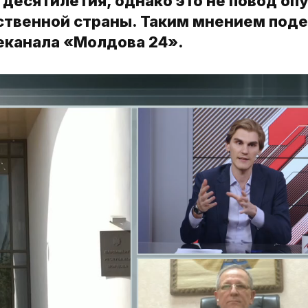
десятилетия, однако это не повод оп
бственной страны. Таким мнением под
еканала «Молдова 24».