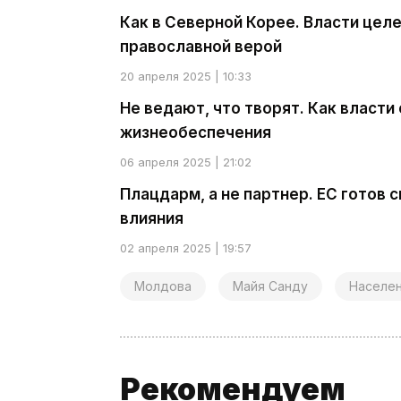
Как в Северной Корее. Власти цел
православной верой
20 апреля 2025 | 10:33
Не ведают, что творят. Как власт
жизнеобеспечения
06 апреля 2025 | 21:02
Плацдарм, а не партнер. ЕС готов 
влияния
02 апреля 2025 | 19:57
Молдова
Майя Санду
Населе
Рекомендуем