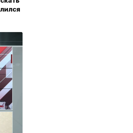
ускать
елился