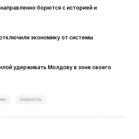
енаправленно борются с историей и
и отключили экономику от системы
силой удерживать Молдову в зоне своего
ние
Бедность