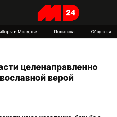
ыборы в Молдове
Политика
Общество
ласти целенаправленно
авославной верой