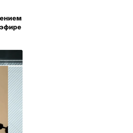
нением
 эфире