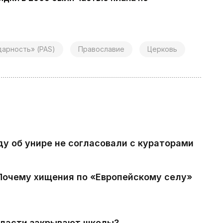
дарность» (PAS)
Православие
Церковь
ду об унире не согласовали с кураторами
 Почему хищения по «Европейскому селу»
власти закрывают школы?