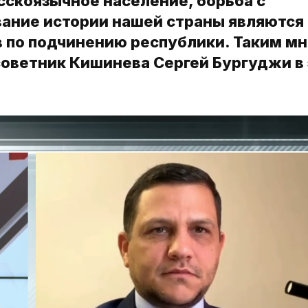
усскоязычное население, борьба с
ание истории нашей страны являются
в по подчинению республики. Таким м
оветник Кишинева Сергей Бургуджи в