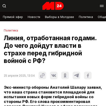
Прямой эфир
Новости
Выборы в Молдове
Политика
Обще
Политика
Линия, отработанная годами.
До чего дойдут власти в
страхе перед гибридной
войной с РФ?
25 апреля 2025, 13:04
Экс-министр обороны Анатолий Шалару заявил,
что наша страна становится площадкой для
испытания новых форм гибридной войны со
стороны РФ. Его слова прокомментировал