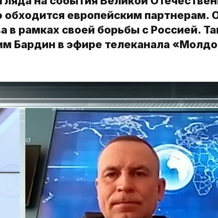
згляда на события Великой Отечестве
го обходится европейским партнерам. 
а в рамках своей борьбы с Россией. Т
им Бардин в эфире телеканала «Молдо