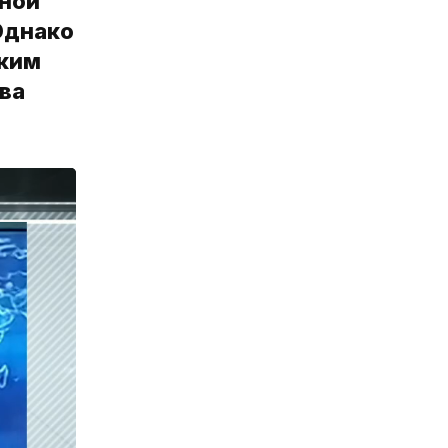
нной
Однако
аким
ва