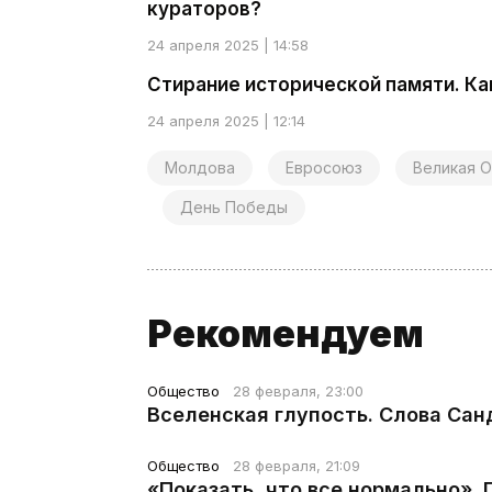
кураторов?
24 апреля 2025 | 14:58
Стирание исторической памяти. К
24 апреля 2025 | 12:14
Молдова
Евросоюз
Великая О
День Победы
Рекомендуем
Общество
28 февраля, 23:00
Вселенская глупость. Слова Сан
Общество
28 февраля, 21:09
«Показать, что все нормально».