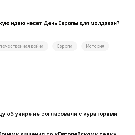
акую идею несет День Европы для молдаван?
течественная война
Европа
История
ду об унире не согласовали с кураторами
 Почему хищения по «Европейскому селу»