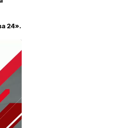
а
а 24».