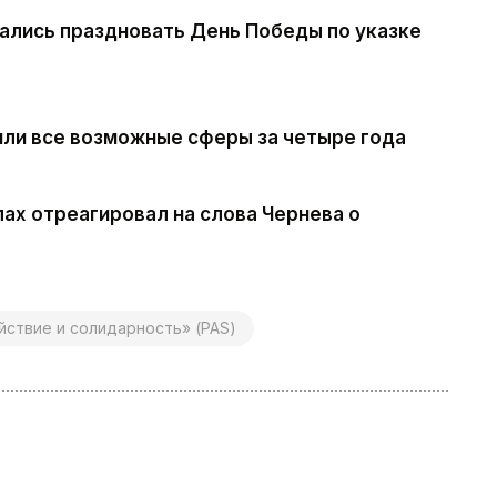
ались праздновать День Победы по указке
или все возможные сферы за четыре года
лах отреагировал на слова Чернева о
йствие и солидарность» (PAS)