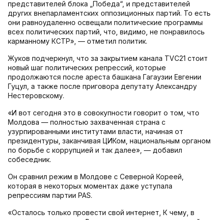
представителей блока „Победа“, и представителей
других внепарламентских оппозиционных партий. То есть
они равноудаленно освещали политические программы
всех политических партий, что, видимо, не понравилось
карманному КСТР», — отметил политик.
Жуков подчеркнул, что за закрытием канала TVC21 стоит
новый шаг политических репрессий, которые
продолжаются после ареста башкана Гагаузии Евгении
Гуцул, а также после приговора депутату Александру
Нестеровскому.
«И вот сегодня это в совокупности говорит о том, что
Молдова — полностью захваченная страна с
узурпированными институтами власти, начиная от
президентуры, заканчивая ЦИКом, национальным органом
по борьбе с коррупцией и так далее», — добавил
собеседник.
Он сравнил режим в Молдове с Северной Кореей,
которая в некоторых моментах даже уступала
репрессиям партии PAS.
«Осталось только провести свой интернет, К чему, в