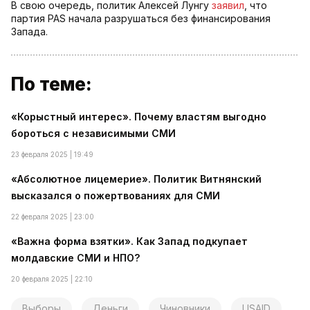
В свою очередь, политик Алексей Лунгу
заявил
, что
партия PAS начала разрушаться без финансирования
Запада.
По теме:
«Корыстный интерес». Почему властям выгодно
бороться с независимыми СМИ
23 февраля 2025 | 19:49
«Абсолютное лицемерие». Политик Витнянский
высказался о пожертвованиях для СМИ
22 февраля 2025 | 23:00
«Важна форма взятки». Как Запад подкупает
молдавские СМИ и НПО?
20 февраля 2025 | 22:10
Выборы
Деньги
Чиновники
USAID