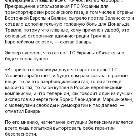
Федерацией. А вышло все с точностью до наоборот.
Прекращение использования ГТС Украины для
транспортировки российского газа, в том числе в страны
Восточной Европы и Балкан, сыграло против Зеленского и
создало дополнительную головную боль для Дональда
Трампа, потому что главные, кому причинен ущерб, это
основные сторонники администрации Трампа в
Европейском союзе», — сказал Банарь.
Эксперт уверен, что газ по ГТС Украины обязательно
будет снова пущен.
«В горизонте максимум двух-четырех недель ГТС
Украины заработает, и будут нам рассказывать разные
вещи: то ли это азербайджанский газ, то ли это еще
какой-то газ, то ли он куплен в России европейскими
компаниями, и что теперь он, как говорит один из лучших
экспертов в энергетике Борис Леонидович Марцинкевич,
с молекулами свободы и демократии и так далее», —
отметил Банарь.
По его мнению, нагнетание ситуации Зеленским является
всего лишь попыткой выторговать себе гарантии
безопасности.