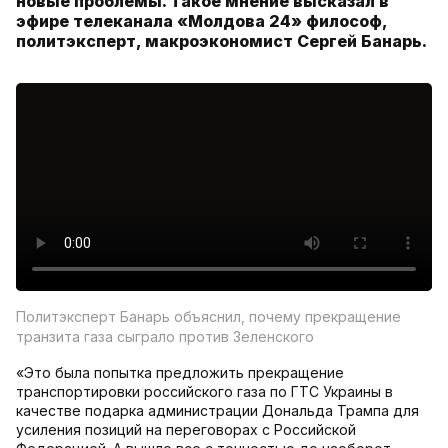
новые проблемы. Такое мнение высказал в
эфире телеканала «Молдова 24» философ,
политэксперт, макроэкономист Сергей Банарь.
Политэксперт Банарь объяснил, почему прекращение
транзита газа сыграло против Зеленского
«Это была попытка предложить прекращение
транспортировки российского газа по ГТС Украины в
качестве подарка администрации Дональда Трампа для
усиления позиций на переговорах с Российской