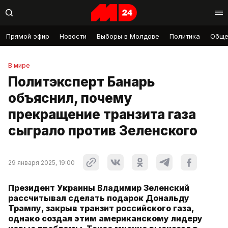
Прямой эфир
Новости
Выборы в Молдове
Политика
Обще
В мире
Политэксперт Банарь
объяснил, почему
прекращение транзита газа
сыграло против Зеленского
29 января 2025, 19:00
Президент Украины Владимир Зеленский
рассчитывал сделать подарок Дональду
Трампу, закрыв транзит российского газа,
однако создал этим американскому лидеру