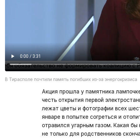
В Тирасполе почтили память погибших из-за энергокризиса
Акция прошла у памятника лампочке
честь открытия первой электростан
лежат цветы и фотографии всех шес
январе в попытке согреться и отопит
отравился угарным газом. Какая бы 
не только для родственников сконча