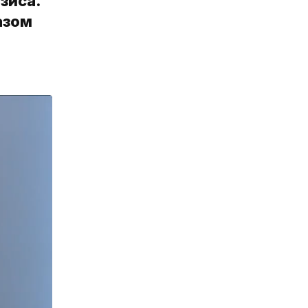
зиса.
азом