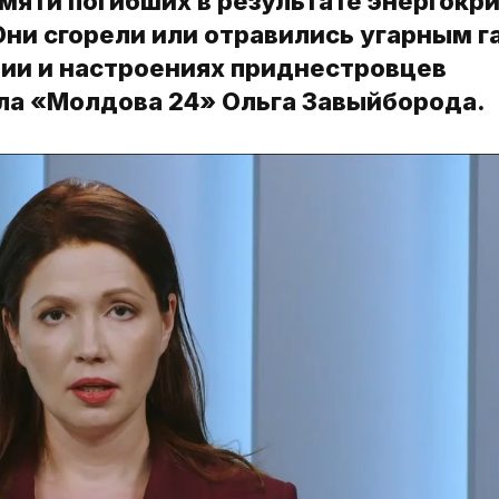
яти погибших в результате энергокри
Они сгорели или отравились угарным г
кции и настроениях приднестровцев
ла «Молдова 24» Ольга Завыйборода.