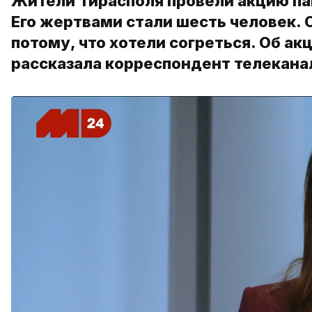
Жители Тирасполя провели акцию пам
Его жертвами стали шесть человек. 
потому, что хотели согреться. Об а
рассказала корреспондент телекана