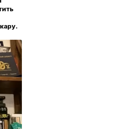
я
тить
кару.