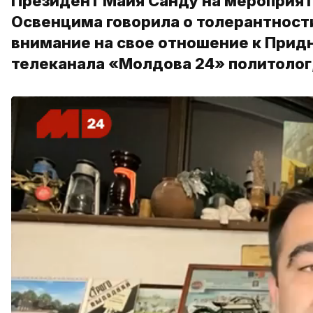
Президент Майя Санду на мероприят
Освенцима говорила о толерантности
внимание на свое отношение к Придн
телеканала «Молдова 24» политолог