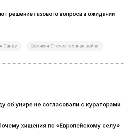
ают решение газового вопроса в ожидании
я Санду
Великая Отечественная война
ду об унире не согласовали с кураторами
 Почему хищения по «Европейскому селу»