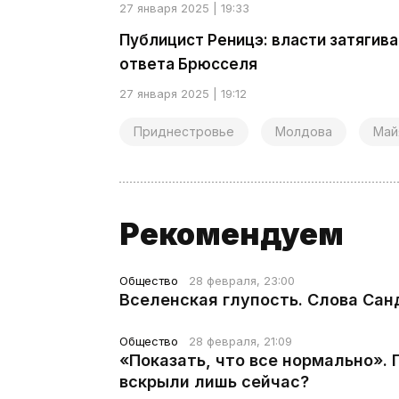
27 января 2025 | 19:33
Публицист Реницэ: власти затягив
ответа Брюсселя
27 января 2025 | 19:12
Приднестровье
Молдова
Май
Рекомендуем
Общество
28 февраля, 23:00
Вселенская глупость. Слова Сан
Общество
28 февраля, 21:09
«Показать, что все нормально».
вскрыли лишь сейчас?