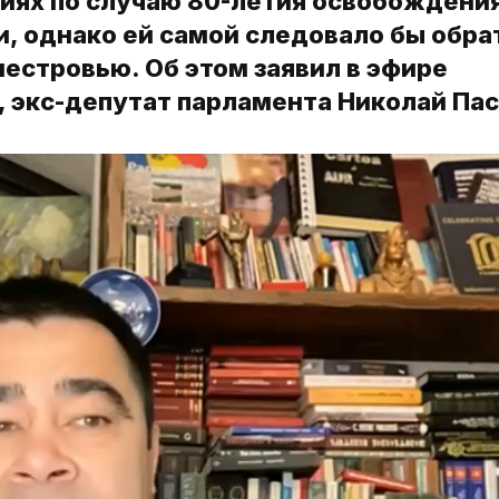
иях по случаю 80-летия освобождени
, однако ей самой следовало бы обра
естровью. Об этом заявил в эфире
, экс-депутат парламента Николай Пас