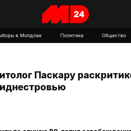
ыборы в Молдове
Политика
Общество
итолог Паскару раскритик
риднестровью