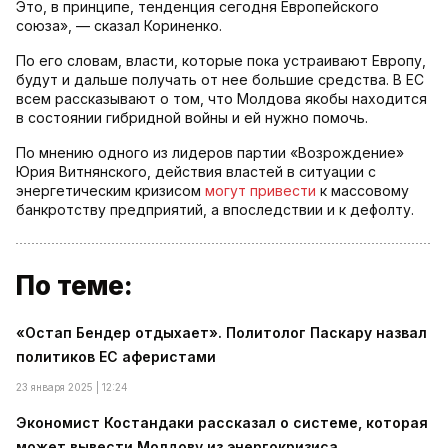
Это, в принципе, тенденция сегодня Европейского
союза», — сказал Кориненко.
По его словам, власти, которые пока устраивают Европу,
будут и дальше получать от нее большие средства. В ЕС
всем рассказывают о том, что Молдова якобы находится
в состоянии гибридной войны и ей нужно помочь.
По мнению одного из лидеров партии «Возрождение»
Юрия Витнянского, действия властей в ситуации с
энергетическим кризисом
могут привести
к массовому
банкротству предприятий, а впоследствии и к дефолту.
По теме:
«Остап Бендер отдыхает». Политолог Паскару назвал
политиков ЕС аферистами
23 января 2025 | 12:24
Экономист Костандаки рассказал о системе, которая
может вывести Молдову из энергокризиса