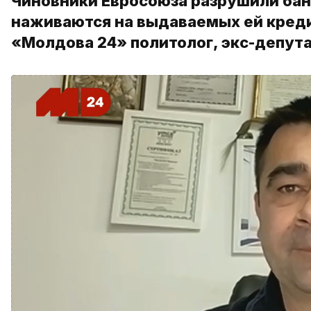
Чиновники Евросоюза разрушили бан
наживаются на выдаваемых ей кредит
«Молдова 24» политолог, экс-депут