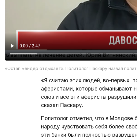
«Остап Бендер отдыхает». Политолог Паскару назвал поли
«Я считаю этих людей, во-первых, 
аферистами, которые обманывают н
союз и все эти аферисты разрушил
сказал Паскару.
Политолог отметил, что в Молдове 
народу чувствовать себя более сво
эти банки были полностью разрушен