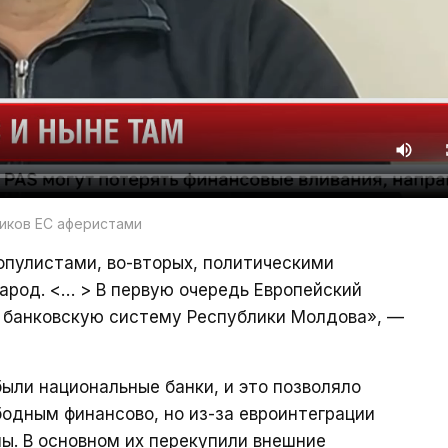
тиков ЕС аферистами
популистами, во-вторых, политическими
арод. <… > В первую очередь Европейский
и банковскую систему Республики Молдова», —
были национальные банки, и это позволяло
бодным финансово, но из-за евроинтеграции
ы. В основном их перекупили внешние