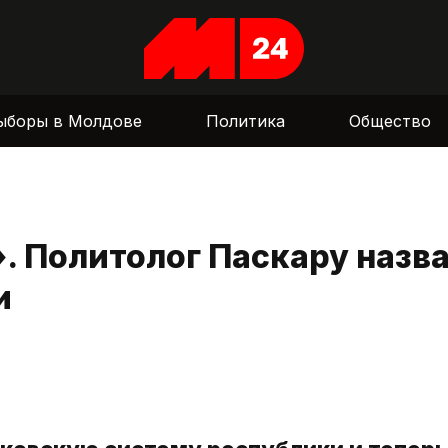
ыборы в Молдове
Политика
Общество
. Политолог Паскару назв
и