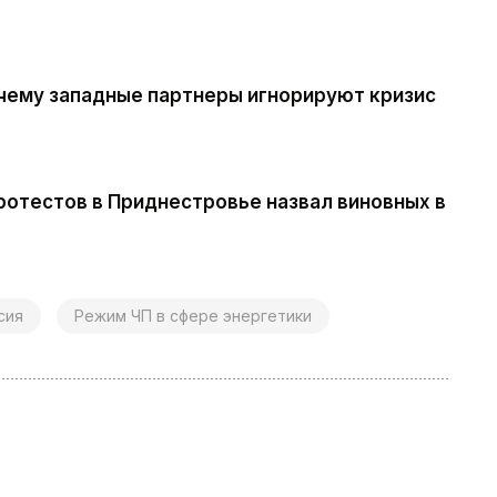
очему западные партнеры игнорируют кризис
ротестов в Приднестровье назвал виновных в
сия
Режим ЧП в сфере энергетики