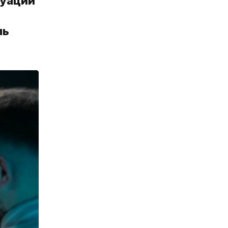
туации
ль