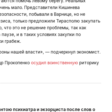
ытаются помочь левому берегу. Реальных
 очень мало. Представители Кишинева
езопасности, побывали в Варнице, но не
изиса, только предложили Тирасполю закупать
о, что это не решение проблемы, так как
паузе, и в таких условиях закупки по
и грабеж.
роны нашей власти», — подчеркнул экономист.
ндр Прокопенко
осудил воинственную
риторику
нтою психиатра и экзорциста после слов о