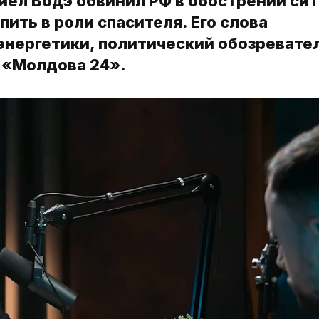
иел Водэ обвинил РФ в обострении си
ить в роли спасителя. Его слова
энергетики, политический обозревате
 «Молдова 24».