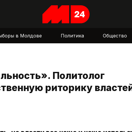
ыборы в Молдове
Политика
Общество
льность». Политолог
ственную риторику власте