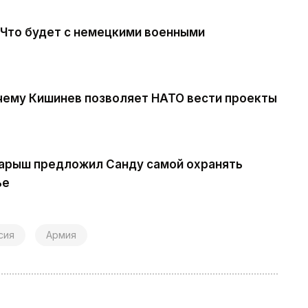
 Что будет с немецкими военными
чему Кишинев позволяет НАТО вести проекты
арыш предложил Санду самой охранять
ье
сия
Армия