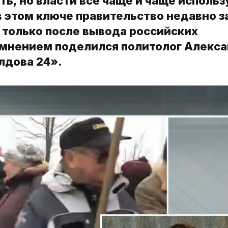
ь, но власти все чаще и чаще исполь
в этом ключе правительство недавно з
 только после вывода российских
м мнением поделился политолог Алекс
лдова 24».