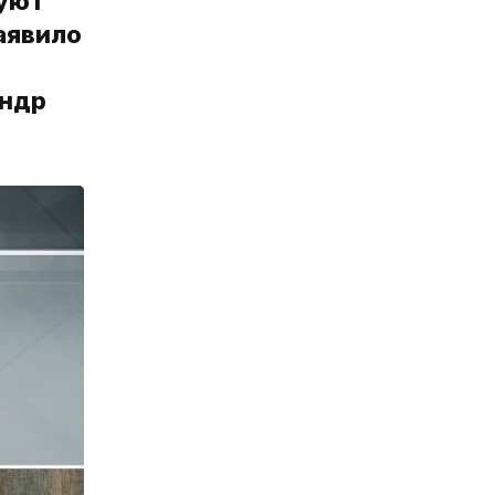
зуют
аявило
андр