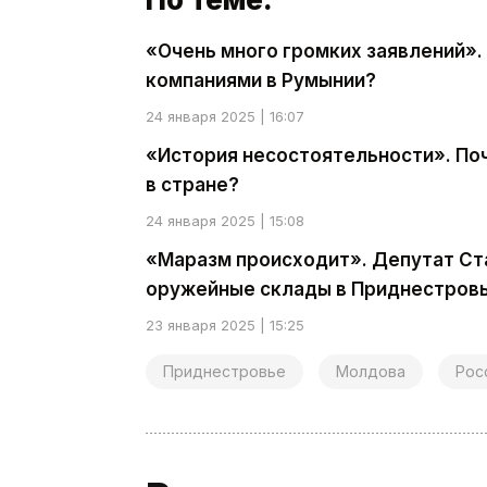
«Очень много громких заявлений».
компаниями в Румынии?
24 января 2025 | 16:07
«История несостоятельности». По
в стране?
24 января 2025 | 15:08
«Маразм происходит». Депутат Ст
оружейные склады в Приднестров
23 января 2025 | 15:25
Приднестровье
Молдова
Рос