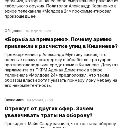
срочника, который нанес себе смертельное ранение из
табельного оружия. Политолог Александр Кориненко в
эфире телеканала «Молдова 24» прокомментировал
произошедшее.
Общество
07 февраля, 13:20
«Борьба за примарию». Почему армию
привлекли к расчистке улиц в Кишиневе?
Премьер-министр Александр Мунтяну заявил, что
военные окажут поддержку в обработке тротуаров
противогололедными средствами в Кишиневе. Депутат
парламента от ПКРМ Адриан Доментюк в эфире
телеканала «Молдова 24» предположил, что таким
образом власти хотят указать примару Иону Чебану на
его некомпетентность.
Экономика
04 февраля, 22:58
Отрежут от других сфер. Зачем
увеличивать траты на оборону?
Президент Майя Санду заявила, что траты на оборону