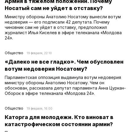
Армия в тяжелом положении. Почему
Носатый сам не уйдет в отставку?
Министру обороны Анатолию Носатому вынесли вотум
недоверия — его подписали 42 депутата. Почему
чиновник сам не уйдет в отставку, предположил
журналист Илья Киселев в эфире телеканала «Молдова
24».
Общество
19 февраля, 22:10
«Далеко не все гладко». Чем обусловлен
вотум недоверия Носатому?
Парламентская оппозиция выдвинула вотум недоверия
министру обороны Анатолию Носатому. Чем он
обоснован, рассказала депутат парламента Анна Цуркан-
Оборок в эфире телеканала «Молдова 24».
Общество
19 февраля, 16:00
Каторга для молодежи. Кто виноват в
катастрофическом состоянии армии?