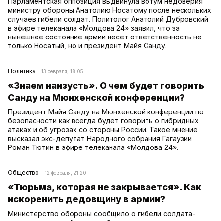
Парламентская оппозиция выдвинула вотум недоверия
министру обороны Анатолию Носатому после нескольких
случаев гибели солдат. Политолог Анатолий Дубровский
в эфире телеканала «Молдова 24» заявил, что за
нынешнее состояние армии несет ответственность не
только Носатый, но и президент Майя Санду.
Политика
13 февраля, 18:05
«Знаем наизусть». О чем будет говорить
Санду на Мюнхенской конференции?
Президент Майя Санду на Мюнхенской конференции по
безопасности как всегда будет говорить о гибридных
атаках и об угрозах со стороны России. Такое мнение
высказал экс-депутат Народного собрания Гагаузии
Роман Тютин в эфире телеканала «Молдова 24».
Общество
12 февраля, 21:20
«Тюрьма, которая не закрывается». Как
искоренить дедовщину в армии?
Министерство обороны сообщило о гибели солдата-