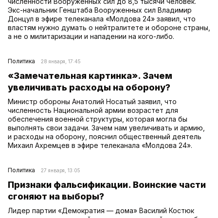
численности Вооруженных сил до 8,5 тысячи человек.
Экс-начальник Генштаба Вооруженных сил Владимир
Донцул в эфире телеканала «Молдова 24» заявил, что
властям нужно думать о нейтралитете и обороне страны,
а не о милитаризации и нападении на кого-либо.
Политика
28 января, 17:45
«Замечательная картинка». Зачем
увеличивать расходы на оборону?
Министр обороны Анатолий Носатый заявил, что
численность Национальной армии возрастет для
обеспечения военной структуры, которая могла бы
выполнять свои задачи. Зачем нам увеличивать и армию,
и расходы на оборону, пояснил общественный деятель
Михаил Ахремцев в эфире телеканала «Молдова 24».
Политика
27 января, 13:05
Признаки фальсификации. Воинские части
сгоняют на выборы?
Лидер партии «Демократия — дома» Василий Костюк