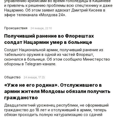
управлению кризисами во время гололедицы в Кишиневе
и привлечь к решению проблемы всю спецтехнику и даже
Нацармию. Об этом заявил адвокат Дмитрий Кисеев в
эфире телеканала «Молдова 24».
Происшествия
24 января, 22:10
Получивший ранение во Флорештах
солдат Нацармии умер в больнице
Солдат Национальной армии, получивший ранение из
табельного оружия в одной из частей Флорешт,
скончался в больнице. Об этом сообщило Министерство
обороны в Telegram-канале.
Общество
24 января, 17:25
«Уже не его родина». Отслужившего в
армии жителя Молдовы обязали получить
гражданство
Двадцатилетний уроженец республики, не оформивший
гражданство до 18 лет и отслуживший в армии, теперь
обязан проходить полную натурализацию со сдачей