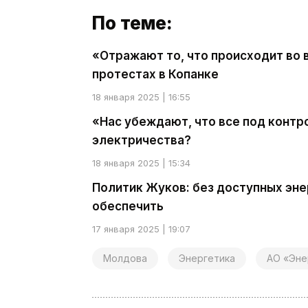
По теме:
«Отражают то, что происходит во 
протестах в Копанке
18 января 2025 | 16:55
«Нас убеждают, что все под контр
электричества?
18 января 2025 | 15:34
Политик Жуков: без доступных эн
обеспечить
17 января 2025 | 19:07
Молдова
Энергетика
АО «Эне