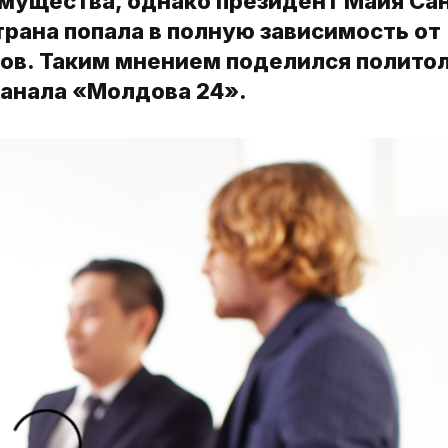
имущества, однако президент Майя Са
страна попала в полную зависимость от
ов. Таким мнением поделился полито
канала «Молдова 24».