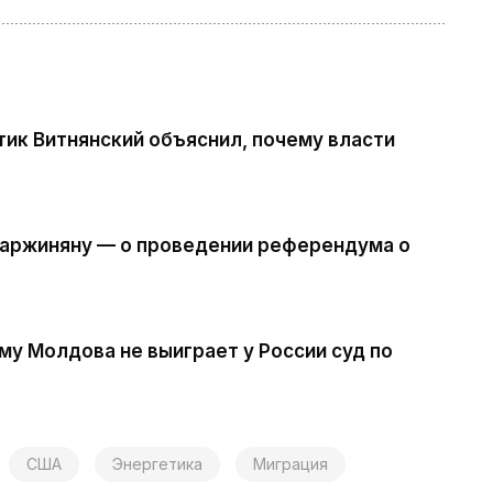
ик Витнянский объяснил, почему власти
 Маржиняну — о проведении референдума о
му Молдова не выиграет у России суд по
США
Энергетика
Миграция