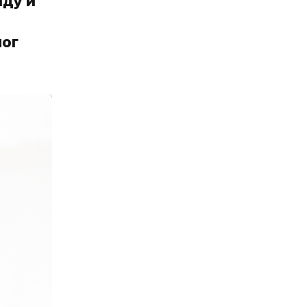
нду и
лог