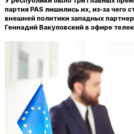
У республики было три главных пре
партия PAS лишились их, из-за чего 
внешней политики западных партнер
Геннадий Вакуловский в эфире теле