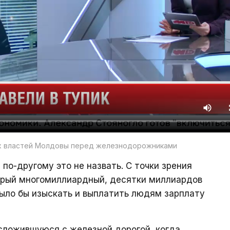
ах властей Молдовы перед железнодорожниками
по-другому это не назвать. С точки зрения
орый многомиллиардный, десятки миллиардов
ыло бы изыскать и выплатить людям зарплату
сложившуюся с железной дорогой, когда