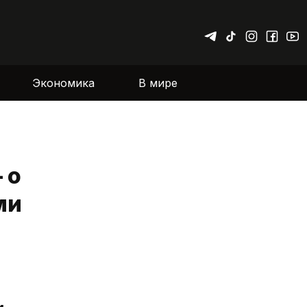
Экономика
В мире
 о
ми