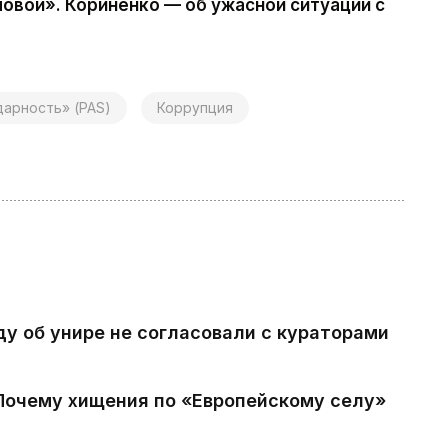
овой». Кориненко — об ужасной ситуации с
дарность» (PAS)
Коррупция
ду об унире не согласовали с кураторами
 Почему хищения по «Европейскому селу»