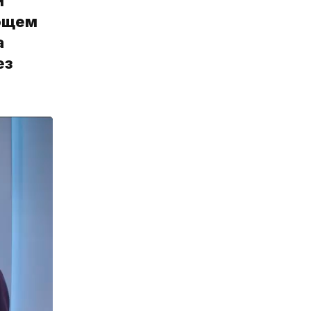
и
ающем
а
ез