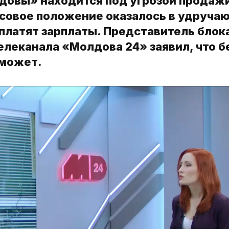
довы» находится под угрозой продаж
нсовое положение оказалось в удруч
 платят зарплаты. Представитель блок
леканала «Молдова 24» заявил, что б
сможет.