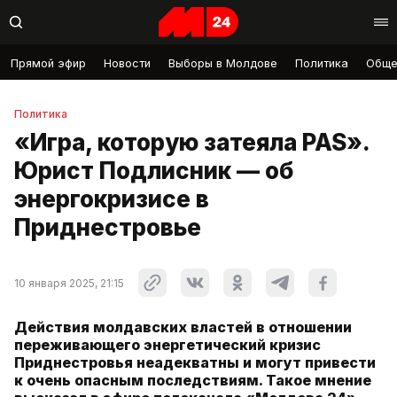
Прямой эфир
Новости
Выборы в Молдове
Политика
Обще
Политика
«Игра, которую затеяла PAS».
Юрист Подлисник — об
энергокризисе в
Приднестровье
10 января 2025, 21:15
Действия молдавских властей в отношении
переживающего энергетический кризис
Приднестровья неадекватны и могут привести
к очень опасным последствиям. Такое мнение