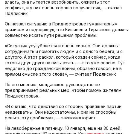
власть, она пытается возобновить, оживить этот
конфликт, и у них очень хорошо получается», — сказал
Подлисник.
Он назвал ситуацию в Приднестровье гуманитарным
кризисом и подчеркнул, что Кишинев и Тирасполь должны
совместно искать пути решения проблемы.
«Ситуация усугубляется и очень сильно. Они должны
сотрудничать и помогать людям и с одного берега, и с
другого. А этот раскол, который создан сейчас, когда
готовы друг друга на вилы взять, — это уже опасно. Тут
недалеко до гражданской войны, образно говоря, не в
прямом смысле этого слова», — считает Подлисник.
По его мнению, молдавское руководство не
предпринимает реальных мер, чтобы помочь жителям
Приднестровья.
«Я считаю, что действия со стороны правящей партии
неадекватны. Они недостаточны, и они не способны
решить эту проблему», — заключил юрист.
На левобережье в пятницу, 10 января, еще на 30 дней
продлили режим ЧП в энергетике. Как
заверил
депутат