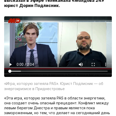
высказал в эфире телеканала «Молдова 24»
юрист Дорин Подлисник.
«Игра, которую затеяла PAS». Юрист Подлисник — об
энергокризисе в Приднестровье
«Эта игра, которую затеяла PAS в области энергетики,
она создает очень опасный прецедент. Конфликт между
левым берегом Днестра и правым является пока
замороженным, но тем, что делает на сегодняшний день