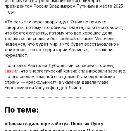
есть слухи о встрече американского лидера с
президентом России Владимиром Путиным в марте 2025
года.
«То есть эти переговоры идут. О них не принято
говорить, потому что обычно, знаете, политики говорят,
что боятся сглазить, потому что все хорошие дела
делаются не спеша и без громкой огласки. Мы очень
надеемся, что будет мир и что будет восстановлено и
движение газа по территории Украины», — заключил
журналист.
Политолог Анатолий Дубровский, со своей стороны,
заявил
, что энергетический кризис спланировали заранее.
По его словам, главной его целью были европейские
страны — «раскольники», а указания давала глава
Еврокомиссии Урсула фон дер Ляйен.
По теме:
«Показать диаспоре заботу». Политик Лунгу
рассказал, чем обеспокоены власти Молдовы