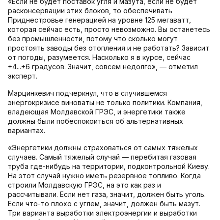
«Если не будет поставок угля и мазута, если не будет
расконсервации этих блоков, то обеспечивать
Приднестровье генерацией на уровне 125 мегаватт,
которая сейчас есть, просто невозможно. Вы останетесь
без промышленности, потому что сколько могут
простоять заводы без отопления и не работать? Зависит
от погоды, разумеется. Насколько я в курсе, сейчас
+4...+6 градусов. Значит, совсем недолго», — отметил
эксперт.
Марцинкевич подчеркнул, что в случившемся
энергокризисе виноваты не только политики. Компания,
владеющая Молдавской ГРЭС, и энергетики также
должны были побеспокоиться об альтернативных
вариантах.
«Энергетики должны страховаться от самых тяжелых
случаев. Самый тяжелый случай — перебитая газовая
труба где-нибудь на территории, подконтрольной Киеву.
На этот случай нужно иметь резервное топливо. Когда
строили Молдавскую ГРЭС, на это как раз и
рассчитывали. Если нет газа, значит, должен быть уголь.
Если что-то плохо с углем, значит, должен быть мазут.
Три варианта выработки электроэнергии и выработки