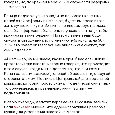
говорят, ну, по крайней мере <...> о сложности реформы»,
— сказал он.
Реницэ подчеркнул, что люди не понимают конечных
целей этой реформы и не знают, будет им после этого
жить лучше или хуже. Их никто не информирует, а даже
если бы информация была, опыта управления нет, чтобы
принимать такие решения. Поэтому такие вещи будут
спускать сверху вниз, и, по мнению публициста, на 50-
70% это будет обязаловка: как чиновникам скажут, так
они и сделают.
«А нет — то, ну мы знаем, какие меры. У нас есть яркие
представители власти, которые говорят, что происходит
в том случае, когда мы не делаем то, что они хотят:
Речан со своим девизом „головой об асфальт“ и, с другой
стороны, скажем, Постикэ в Центральной электоральной
комиссии, который просто снимал людей, если они в чем-
то сомневались, в правильной линии партии», —
подытожил он.
В свою очередь, депутат парламента XI созыва Василий
Боля
высказал
мнение, что административная реформа
нужна для укрепления властей на местах.