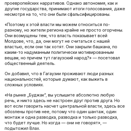
проевропейских нарративов. Однако автономия, как и
другие государства, принимают итоги голосования, даже
несмотря на то, что они были сфальсифицированы.
«Поэтому к этой власти мы можем относиться по-
разному, но жители региона крайне не просто огорчены.
Они возмущены тем, что власть показывает всей
Молдове, что, да, они могут не считаться с нашей
властью, если они так хотят. Они закрыли башкана, по
каким-то надуманным политически мотивированным
вещам, но причем тут гагаузский народ?» — посетовал
общественный деятель.
Он добавил, что в Гагаузии проживают люди разных
национальностей, которые думают, как выжить в
сложных условиях.
«На рынке „Буджак“, вы услышите абсолютно любую
речь, и никто здесь не настроен друг против друга. Но
вот если говорить насчет центральной власти, здесь все
обозлены против нее, потому что один шантаж, один
монтаж и одна разводка, разводка и только разводка,
что будет лучше. Но когда — они не говорят», —
подытожил Влах.