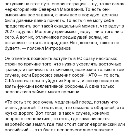
вступили на этот путь евроинтеграции — ну, та же самая
Черногория или Северная Македония. То есть они
выполнили все задания, с ними все в порядке, должны
были давным-давно принять. То есть я не могу себе
представить вот такой скандальный момент, что вдруг в
2027 году вот Молдову принимают, вдруг, ни с того ни с
сего. А вот их, отличников предыдущей волны, их
оставляют стоять в коридоре. Нет, конечно, такого не
будет», — пояснил Митрофанов.
Он отметил: позволить вступить в ЕС сразу несколько
стран по причине того, что нужно укреплять восточные
границы и принимать отличников, возможно только в том
случае, если Евросоюз заменит собой НАТО — то есть,
США окончательно уйдут из Европы, и союзу придется
взять функции коллективной обороны. А одна только
перспектива займет много времени.
«То есть это все очень медленный поезд, потому что
очень дорогой. То есть все, что связано с обороной, это
жутко дорого. Вот тогда, в таком случае, конечно,
вопрос о геополитике, то есть, где заканчивается
европейская земля, где там стоит сапог европейский или
российский — это будет первоочередное значение