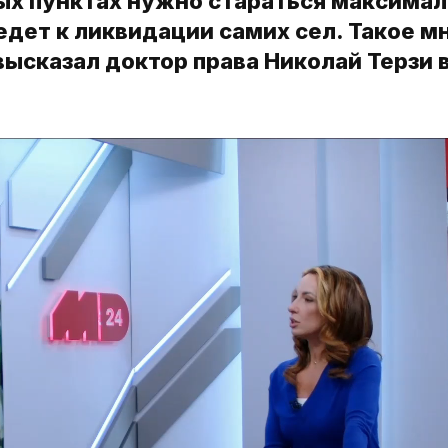
ых пунктах нужно стараться максима
ведет к ликвидации самих сел. Такое м
ысказал доктор права Николай Терзи 