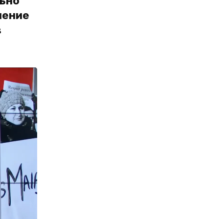
льно
нение
в