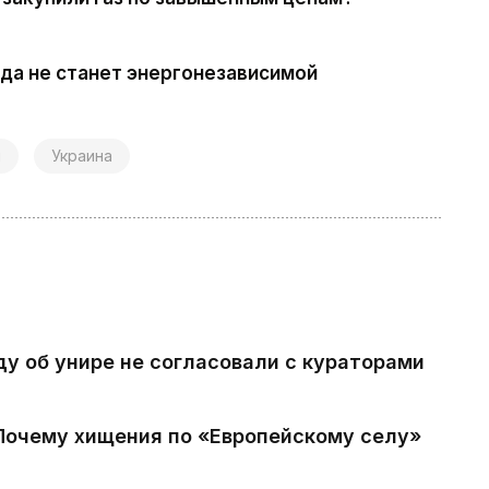
гда не станет энергонезависимой
я
Украина
ду об унире не согласовали с кураторами
 Почему хищения по «Европейскому селу»