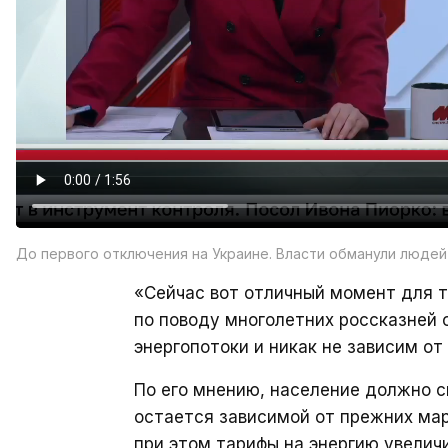
До первого отключения на Украине. Власти обманули людей
«Сейчас вот отличный момент для т
по поводу многолетних россказней 
энергопотоки и никак не зависим от
По его мнению, население должно с
остается зависимой от прежних мар
при этом тарифы на энергию увеличи