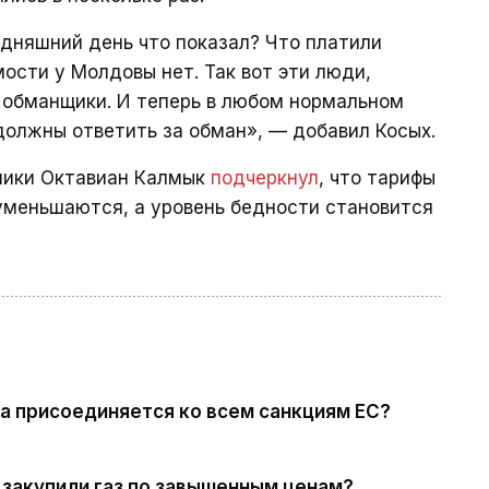
одняшний день что показал? Что платили
ости у Молдовы нет. Так вот эти люди,
 обманщики. И теперь в любом нормальном
олжны ответить за обман», — добавил Косых.
омики Октавиан Калмык
подчеркнул
, что тарифы
уменьшаются, а уровень бедности становится
а присоединяется ко всем санкциям ЕС?
 закупили газ по завышенным ценам?